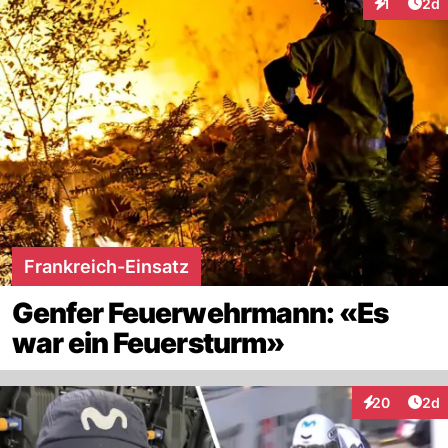
Arti
1
2d
Interaktion
Frankreich-Einsatz
Genfer Feuerwehrmann: «Es
war ein Feuersturm»
Arti
20
2d
Interaktionen