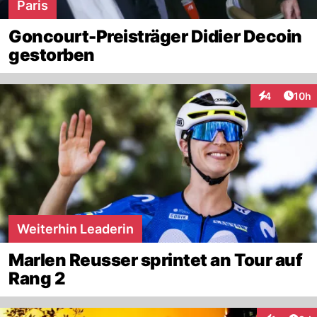
Paris
Goncourt-Preisträger Didier Decoin
gestorben
Artik
4
10h
Interaktione
Weiterhin Leaderin
Marlen Reusser sprintet an Tour auf
Rang 2