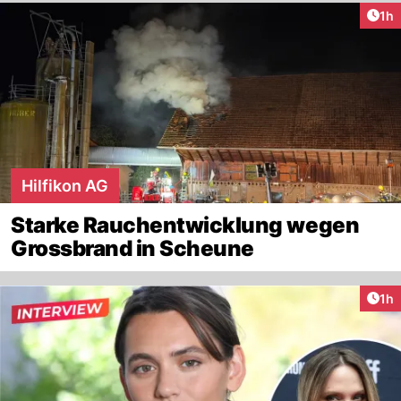
Art
1h
Hilfikon AG
Starke Rauchentwicklung wegen
Grossbrand in Scheune
Art
1h