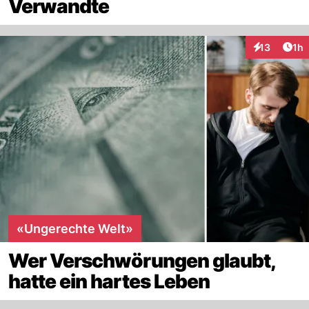
Verwandte
Art
13
1h
Interaktione
«Ungerechte Welt»
Wer Verschwörungen glaubt,
hatte ein hartes Leben