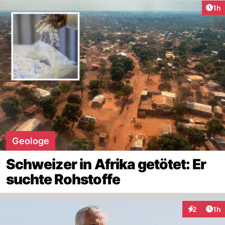
Art
1h
Geologe
Schweizer in Afrika getötet: Er
suchte Rohstoffe
Art
2
1h
Interaktion