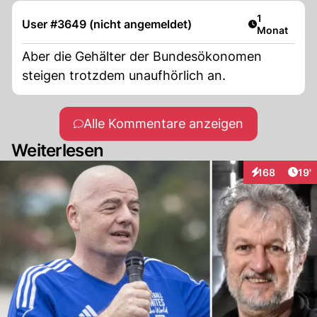
Artikel veröf
1
User #3649 (nicht angemeldet)
Monat
Aber die Gehälter der Bundesökonomen
steigen trotzdem unaufhörlich an.
Alle Kommentare anzeigen
Weiterlesen
Arti
168
19'
Interaktionen