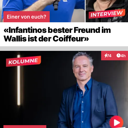
Einer von euch?
«Infantinos bester Freund im
Wallis ist der Coiffeur»
Arti
74
4h
Interaktione