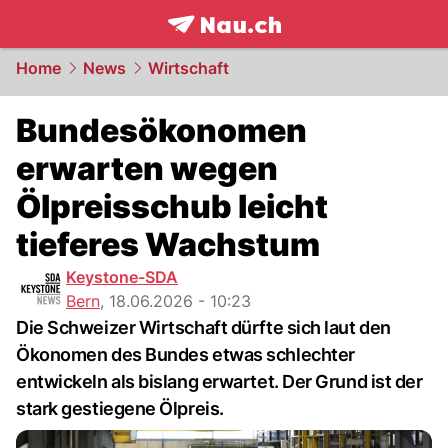
frontpage.
NAU.ch
Home
News
Wirtschaft
Bundesökonomen
erwarten wegen
Ölpreisschub leicht
tieferes Wachstum
Keystone-SDA
Bern
,
18.06.2026 - 10:23
Die Schweizer Wirtschaft dürfte sich laut den
Ökonomen des Bundes etwas schlechter
entwickeln als bislang erwartet. Der Grund ist der
stark gestiegene Ölpreis.