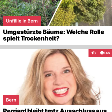
Unfälle in Bern
Umgestürzte Bäume: Welche Rolle
spielt Trockenheit?
Artik
8
14h
Interaktione
Bern
Perriard bleibt trotz Ausschluss aus