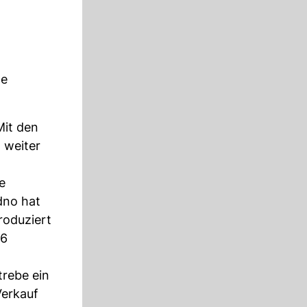
he
Mit den
 weiter
e
dno hat
roduziert
76
trebe ein
Verkauf