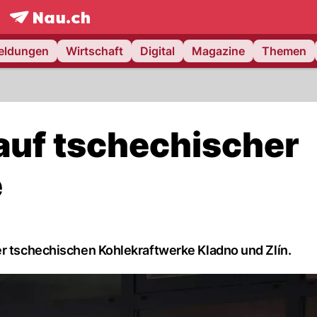
frontpage.
NAU.ch
meldungen
Wirtschaft
Digital
Magazine
Themen
kauf tschechischer
e
er tschechischen Kohlekraftwerke Kladno und Zlín.