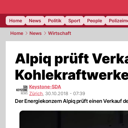
Home
News
Politik
Sport
People
Polizei
Home
News
Wirtschaft
Alpiq prüft Ver
Kohlekraftwerk
Keystone-SDA
Zürich
,
30.10.2018 - 07:39
Der Energiekonzern Alpiq prüft einen Verkauf d