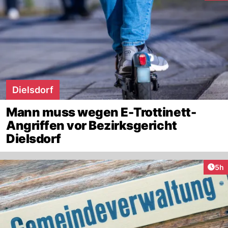
Dielsdorf
Mann muss wegen E-Trottinett-
Angriffen vor Bezirksgericht
Dielsdorf
Arti
5h