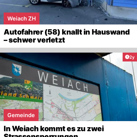
Weiach ZH
Autofahrer (58) knallt in Hauswand
– schwer verletzt
Arti
2y
Gemeinde
In Weiach kommt es zu zwei
Strassensperrungen