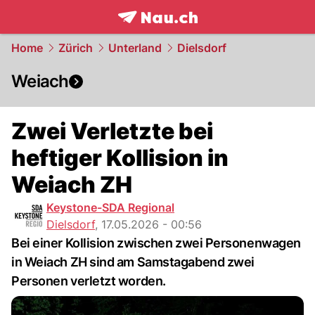
frontpage.
NAU.ch
Home
Zürich
Unterland
Dielsdorf
Weiach
Zwei Verletzte bei
heftiger Kollision in
Weiach ZH
Keystone-SDA Regional
Dielsdorf
,
17.05.2026 - 00:56
Bei einer Kollision zwischen zwei Personenwagen
in Weiach ZH sind am Samstagabend zwei
Personen verletzt worden.