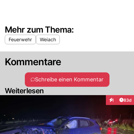
Mehr zum Thema:
Feuerwehr
Weiach
Kommentare
Schreibe einen Kommentar
Weiterlesen
Artik
1
83d
Interaktione