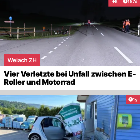
Artike
6
157d
Interaktionen
Weiach ZH
Vier Verletzte bei Unfall zwischen E-
Roller und Motorrad
Art
1y