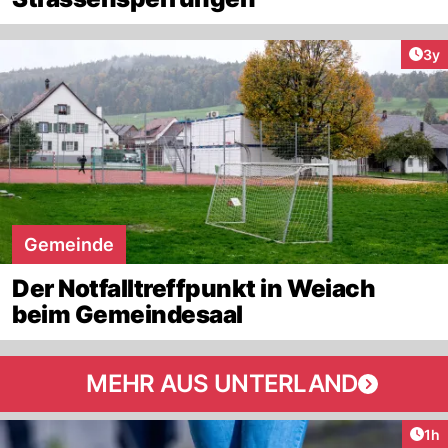
Arti
3y
Gemeinde
Der Notfalltreffpunkt in Weiach
beim Gemeindesaal
MEHR AUS UNTERLAND
Art
1h