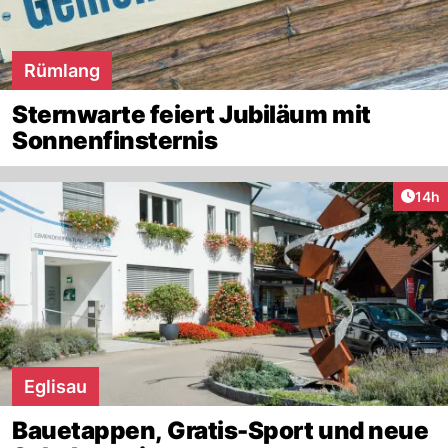
Rümlang
Sternwarte feiert Jubiläum mit
Sonnenfinsternis
Artik
14h
Eglisau
Bauetappen, Gratis-Sport und neue