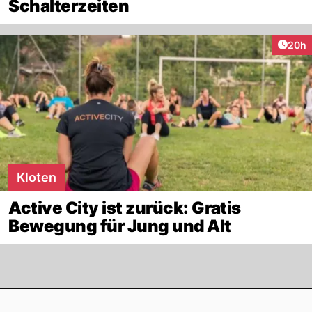
Schalterzeiten
Artik
20h
Kloten
Active City ist zurück: Gratis
Bewegung für Jung und Alt
Footer