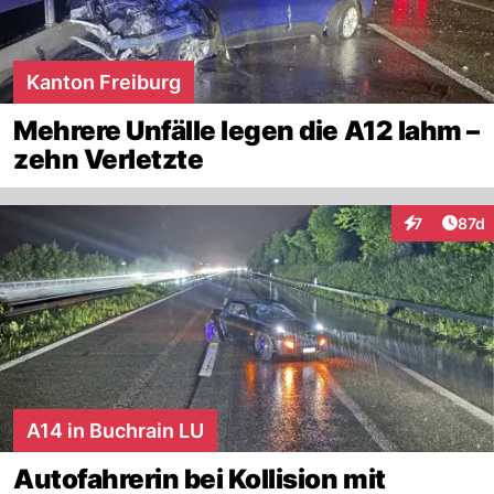
Kanton Freiburg
Mehrere Unfälle legen die A12 lahm –
zehn Verletzte
Artik
7
87d
Interaktione
A14 in Buchrain LU
Autofahrerin bei Kollision mit