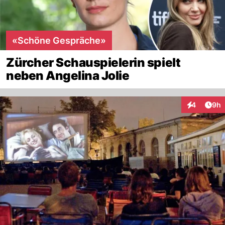
«Schöne Gespräche»
Zürcher Schauspielerin spielt
neben Angelina Jolie
Arti
4
9h
Interaktion