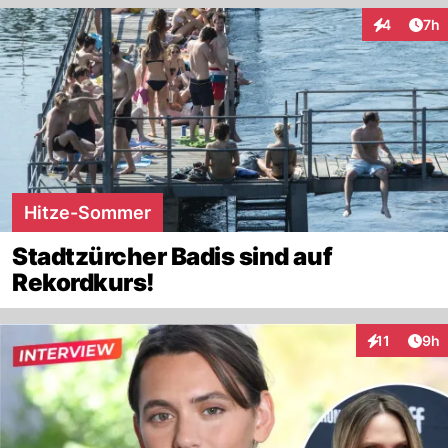
Arti
4
7h
Interaktion
Hitze-Sommer
Stadtzürcher Badis sind auf
Rekordkurs!
Arti
11
9h
Interaktione