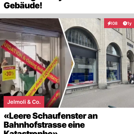
Gebäude!
Art
108
1y
Interaktionen
Jelmoli & Co.
«Leere Schaufenster an
Bahnhofstrasse eine
Katastrophe»