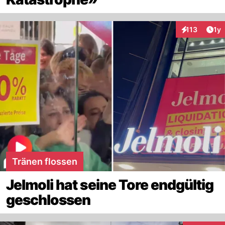
Art
113
1y
Interaktionen
Tränen flossen
Jelmoli hat seine Tore endgültig
geschlossen