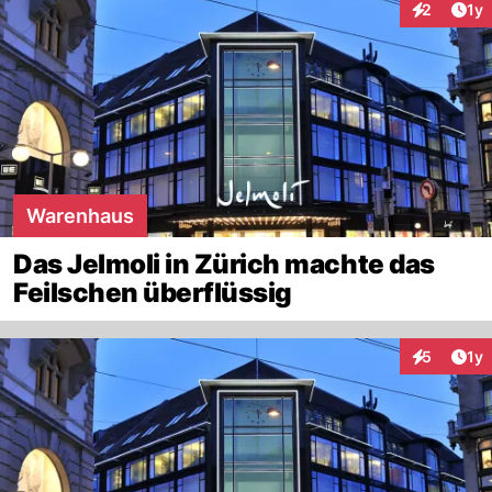
Art
2
1y
Interaktion
Warenhaus
Das Jelmoli in Zürich machte das
Feilschen überflüssig
Art
5
1y
Interaktion