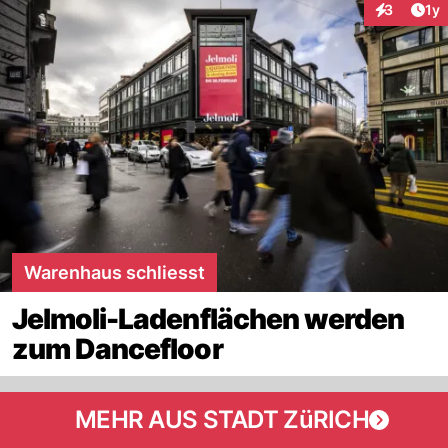
Art
3
1y
Interaktion
Warenhaus schliesst
Jelmoli-Ladenflächen werden
zum Dancefloor
MEHR AUS STADT ZüRICH