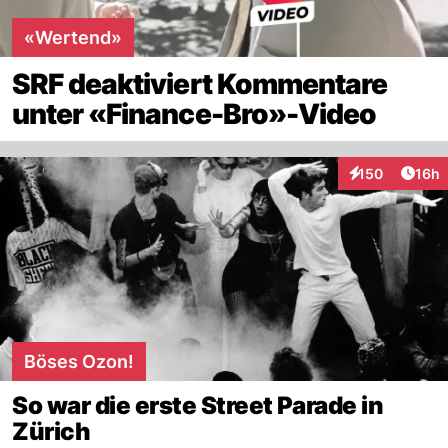
«Wertend»
SRF deaktiviert Kommentare
unter «Finance-Bro»-Video
Artik
150
16h
Interaktionen
Böses Ozon!
So war die erste Street Parade in
Zürich