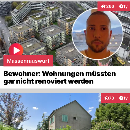
Art
1'266
1y
Interaktionen
Massenrauswurf
Bewohner: Wohnungen müssten
gar nicht renoviert werden
Art
378
1y
Interaktionen