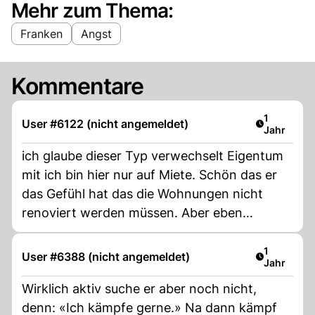
Mehr zum Thema:
Franken
Angst
Kommentare
Artikel ver
1
User #6122 (nicht angemeldet)
Jahr
ich glaube dieser Typ verwechselt Eigentum
mit ich bin hier nur auf Miete. Schön das er
das Gefühl hat das die Wohnungen nicht
renoviert werden müssen. Aber eben
entscheiden kann er das mit seinem eigenen
EIGENTUM.
Artikel ver
1
User #6388 (nicht angemeldet)
Jahr
Wirklich aktiv suche er aber noch nicht,
denn: «Ich kämpfe gerne.» Na dann kämpf