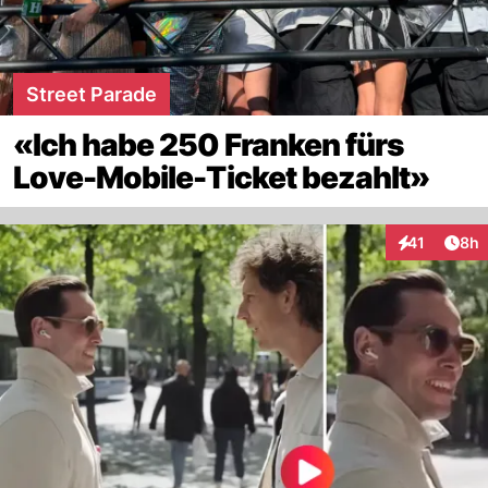
Street Parade
«Ich habe 250 Franken fürs
Love-Mobile-Ticket bezahlt»
Arti
41
8h
Interaktione