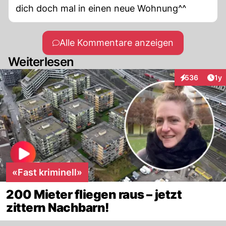
dich doch mal in einen neue Wohnung^^
Alle Kommentare anzeigen
Weiterlesen
Art
536
1y
Interaktionen
«Fast kriminell»
200 Mieter fliegen raus – jetzt
zittern Nachbarn!