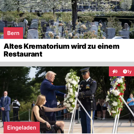
Bern
Altes Krematorium wird zu einem
Restaurant
Art
9
1y
Interaktion
Eingeladen