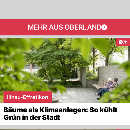
MEHR AUS OBERLAND
Arti
7h
Illnau-Effretikon
Bäume als Klimaanlagen: So kühlt
Grün in der Stadt