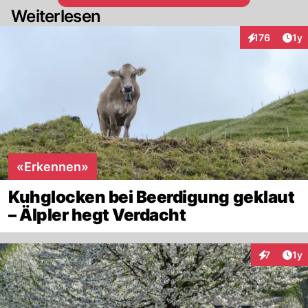
Weiterlesen
Art
176
1y
Interaktionen
«Erkennen»
Kuhglocken bei Beerdigung geklaut
– Älpler hegt Verdacht
Art
7
1y
Interaktion