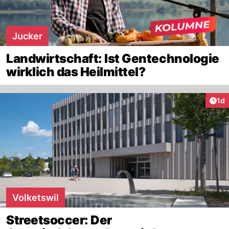
Jucker
Landwirtschaft: Ist Gentechnologie
wirklich das Heilmittel?
Art
1d
Volketswil
Streetsoccer: Der