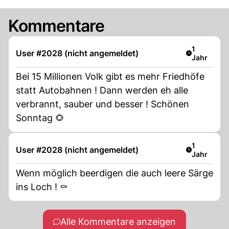
Kommentare
Artikel ver
1
User #2028 (nicht angemeldet)
Jahr
Bei 15 Millionen Volk gibt es mehr Friedhöfe
statt Autobahnen ! Dann werden eh alle
verbrannt, sauber und besser ! Schönen
Sonntag 🌻
Artikel ver
1
User #2028 (nicht angemeldet)
Jahr
Wenn möglich beerdigen die auch leere Särge
ins Loch ! ⚰️
Alle Kommentare anzeigen