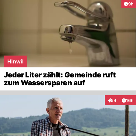
Arti
9h
Hinwil
Jeder Liter zählt: Gemeinde ruft
zum Wassersparen auf
Artik
54
16h
Interaktionen