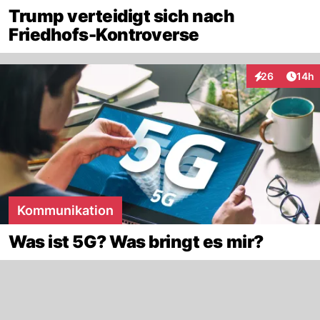
Trump verteidigt sich nach
Friedhofs-Kontroverse
Artik
26
14h
Interaktionen
Kommunikation
Was ist 5G? Was bringt es mir?