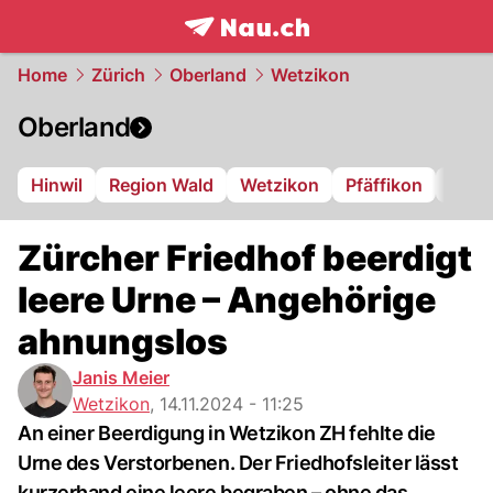
frontpage.
NAU.ch
Home
Zürich
Oberland
Wetzikon
Oberland
Hinwil
Region Wald
Wetzikon
Pfäffikon
Dübe
Zürcher Friedhof beerdigt
leere Urne – Angehörige
ahnungslos
Janis Meier
Wetzikon
,
14.11.2024 - 11:25
An einer Beerdigung in Wetzikon ZH fehlte die
Urne des Verstorbenen. Der Friedhofsleiter lässt
kurzerhand eine leere begraben – ohne das