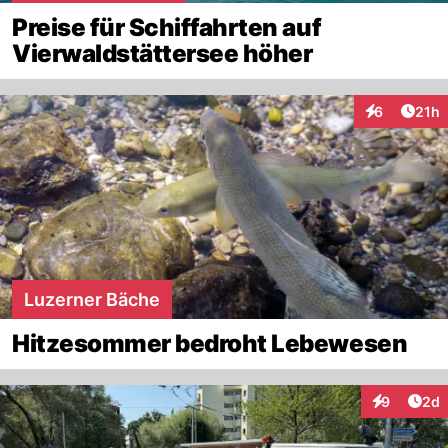
Preise für Schiffahrten auf
Vierwaldstättersee höher
Artik
6
21h
Interaktione
Luzerner Bäche
Hitzesommer bedroht Lebewesen
Arti
9
2d
Interaktion