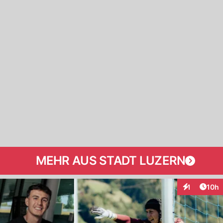
MEHR AUS STADT LUZERN
Artik
1
10h
Interaktione