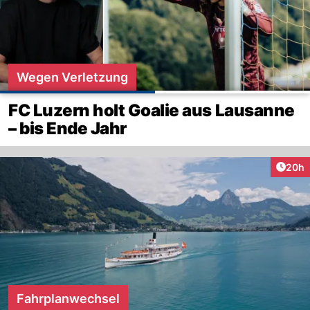
Wegen Verletzung
FC Luzern holt Goalie aus Lausanne
– bis Ende Jahr
Artik
20h
Fahrplanwechsel