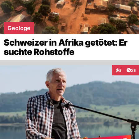
Geologe
Schweizer in Afrika getötet: Er
suchte Rohstoffe
Arti
6
2h
Interaktion