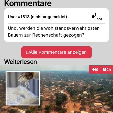
Kommentare
Artikel ver
1
User #1813 (nicht angemeldet)
Jahr
Und, werden die wohlstandsverwahrlosten
Bauern zur Rechenschaft gezogen?
Alle Kommentare anzeigen
Weiterlesen
Arti
19
2h
Interaktione