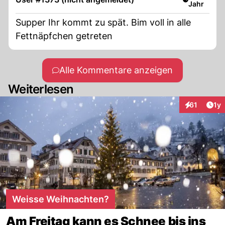
Jahr
Supper Ihr kommt zu spät. Bim voll in alle
Fettnäpfchen getreten
Alle Kommentare anzeigen
Weiterlesen
Art
61
1y
Interaktione
Weisse Weihnachten?
Am Freitag kann es Schnee bis ins