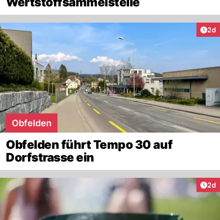
Wertstoffsammelstelle
Arti
2d
Obfelden
Obfelden führt Tempo 30 auf
Dorfstrasse ein
Arti
2d