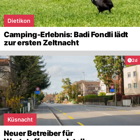
Dietikon
Camping-Erlebnis: Badi Fondli lädt
zur ersten Zeltnacht
Arti
2d
Küsnacht
Neuer Betreiber für