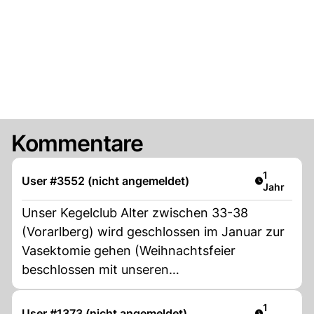
Kommentare
Artikel ver
1
User #3552 (nicht angemeldet)
Jahr
Unser Kegelclub Alter zwischen 33-38
(Vorarlberg) wird geschlossen im Januar zur
Vasektomie gehen (Weihnachtsfeier
beschlossen mit unseren
Damen)Familienplanungen sind
abgeschlossen.Das wird ein super Event.
Artikel ver
1
User #1373 (nicht angemeldet)