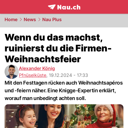
frontpage.
NAU.ch
Home
News
Nau Plus
Wenn du das machst,
ruinierst du die Firmen-
Weihnachtsfeier
Alexander König
Pfnüselküste
,
19.12.2024 - 17:33
Mit den Festtagen rücken auch Weihnachtsapéros
und -feiern näher. Eine Knigge-Expertin erklärt,
worauf man unbedingt achten soll.