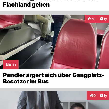
Flachland geben
Art
441
1y
Interaktionen
Bern
Pendler ärgert sich über Gangplatz-
Besetzer im Bus
Art
10
1y
Interaktione