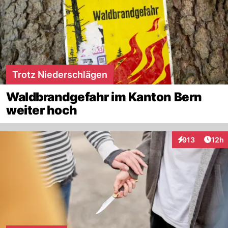
Trotz Niederschlägen
Waldbrandgefahr im Kanton Bern
weiter hoch
Artik
913
12h
Interaktionen