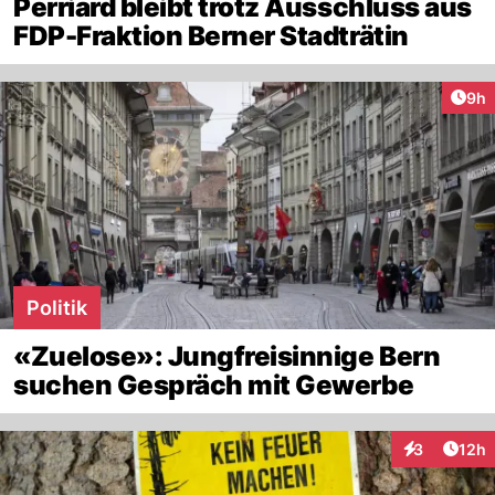
Perriard bleibt trotz Ausschluss aus
FDP-Fraktion Berner Stadträtin
Arti
9h
Politik
«Zuelose»: Jungfreisinnige Bern
suchen Gespräch mit Gewerbe
Artik
3
12h
Interaktione