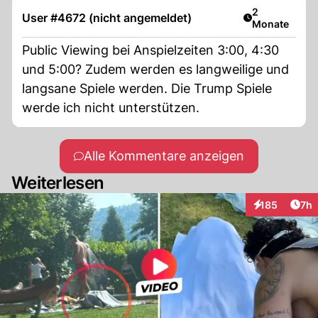
Artikel veröff
2
User #4672 (nicht angemeldet)
Monate
Public Viewing bei Anspielzeiten 3:00, 4:30
und 5:00? Zudem werden es langweilige und
langsane Spiele werden. Die Trump Spiele
werde ich nicht unterstützen.
Alle Kommentare anzeigen
Weiterlesen
Arti
185
7h
Interaktionen