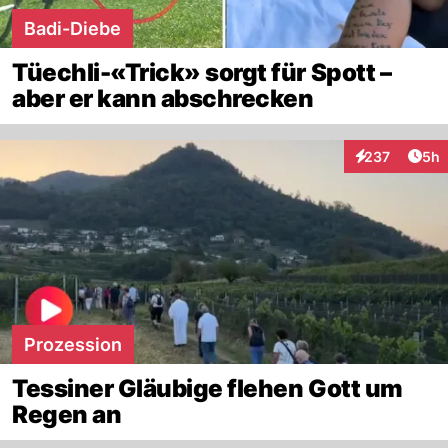
Badi-Diebe
Tüechli-«Trick» sorgt für Spott –
aber er kann abschrecken
Arti
237
5h
Interaktionen
Prozession
Tessiner Gläubige flehen Gott um
Regen an