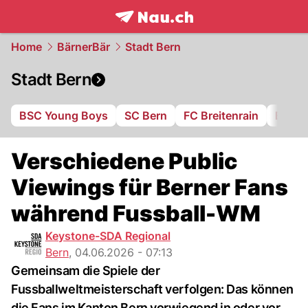
frontpage.
NAU.ch
Home
BärnerBär
Stadt Bern
Stadt Bern
BSC Young Boys
SC Bern
FC Breitenrain
BSV B
Verschiedene Public
Viewings für Berner Fans
während Fussball-WM
Keystone-SDA Regional
Bern
,
04.06.2026 - 07:13
Gemeinsam die Spiele der
Fussballweltmeisterschaft verfolgen: Das können
die Fans im Kanton Bern vorwiegend in oder vor