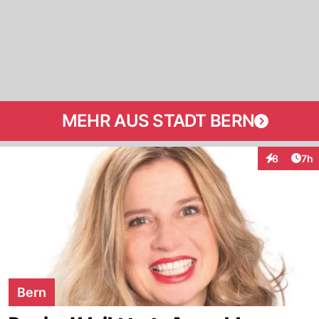
MEHR AUS STADT BERN
Arti
8
7h
Interaktion
Bern