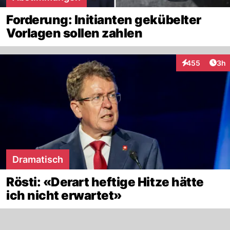
Forderung: Initianten gekübelter
Vorlagen sollen zahlen
Arti
455
3h
Interaktionen
Dramatisch
Rösti: «Derart heftige Hitze hätte
ich nicht erwartet»