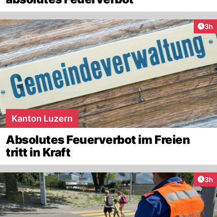
Arti
3h
Kanton Luzern
Absolutes Feuerverbot im Freien
tritt in Kraft
Arti
3h