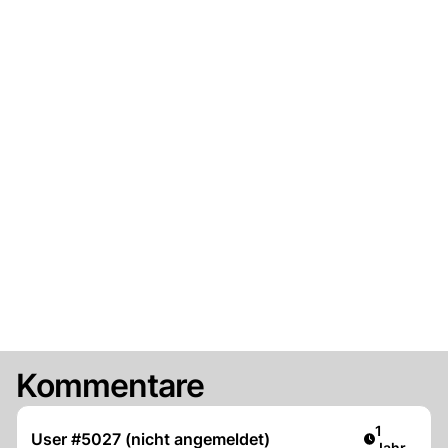
Kommentare
Artikel ver
1
User #5027 (nicht angemeldet)
Jahr