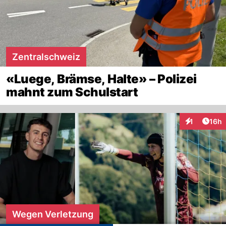
Zentralschweiz
«Luege, Brämse, Halte» – Polizei
mahnt zum Schulstart
Artik
1
16h
Interaktione
Wegen Verletzung