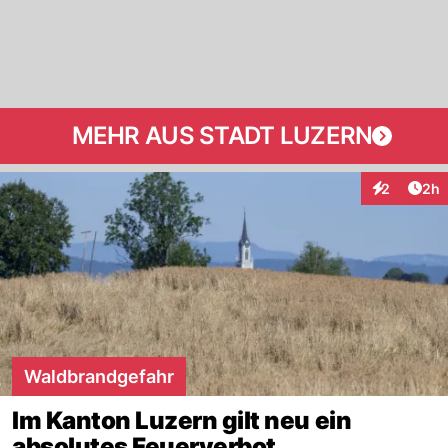
MEHR AUS STADT LUZERN
Arti
2
2h
Interaktion
Waldbrandgefahr
Im Kanton Luzern gilt neu ein
absolutes Feuerverbot