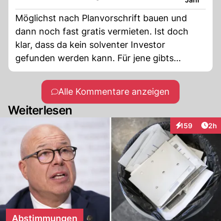
Möglichst nach Planvorschrift bauen und
dann noch fast gratis vermieten. Ist doch
klar, dass da kein solventer Investor
gefunden werden kann. Für jene gibts
attraktivere Investitionen ausserhalb der
ständigen Diskussionen um Bauvorschriften,
Alle Kommentare anzeigen
Miete, Renovation und Mieterschutz
Weiterlesen
Arti
159
2h
Interaktionen
Abstimmungen