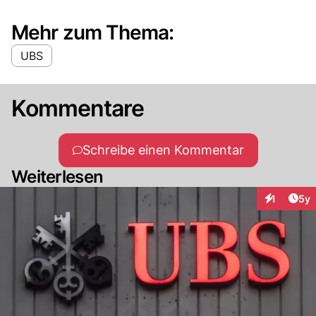
Mehr zum Thema:
UBS
Kommentare
Schreibe einen Kommentar
Weiterlesen
Arti
1
5y
Interaktion