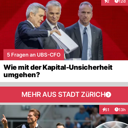
Artik
2
12d
Interaktione
5 Fragen an UBS-CFO
Wie mit der Kapital-Unsicherheit
umgehen?
MEHR AUS STADT ZüRICH
Artik
51
13h
Interaktionen