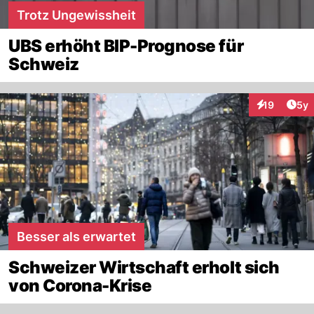
Trotz Ungewissheit
UBS erhöht BIP-Prognose für
Schweiz
Arti
19
5y
Interaktione
Besser als erwartet
Schweizer Wirtschaft erholt sich
von Corona-Krise