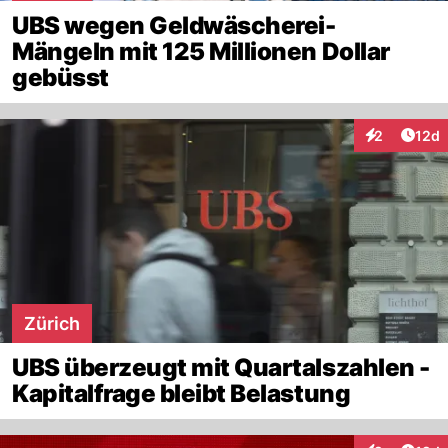
UBS wegen Geldwäscherei-
Mängeln mit 125 Millionen Dollar
gebüsst
Artik
2
12d
Interaktione
Zürich
UBS überzeugt mit Quartalszahlen -
Kapitalfrage bleibt Belastung