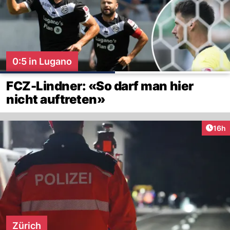
0:5 in Lugano
FCZ-Lindner: «So darf man hier
nicht auftreten»
Artik
16h
Zürich