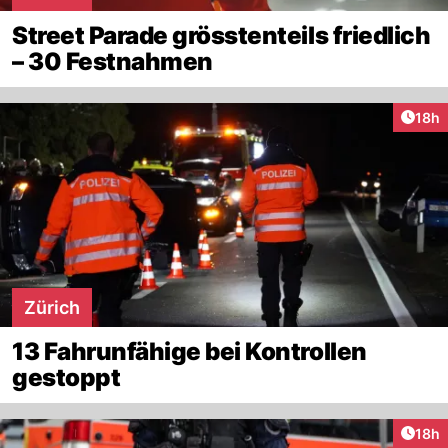
Street Parade grösstenteils friedlich
– 30 Festnahmen
Artik
18h
Zürich
13 Fahrunfähige bei Kontrollen
gestoppt
Artik
18h