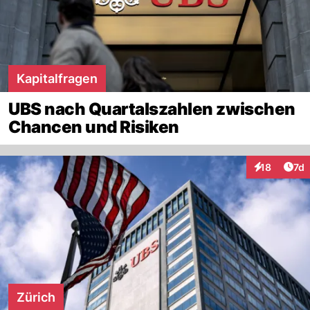
Kapitalfragen
UBS nach Quartalszahlen zwischen
Chancen und Risiken
Art
18
7d
Interaktione
Zürich