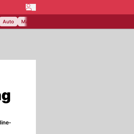
Auto
Matchcenter
Videos
Nau Plus
Lifestyle
ng
line-