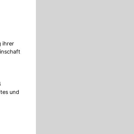
 ihrer
inschaft
4
ites und