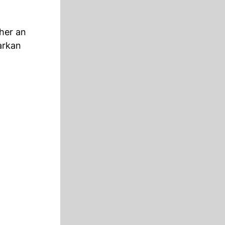
her an
arkan