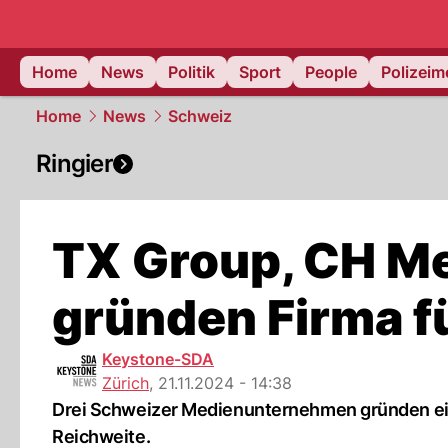
Home
News
Politik
Sport
People
Polizei
Home
News
Schweiz
Ringier
TX Group, CH Me
gründen Firma f
Keystone-SDA
Zürich
,
21.11.2024 - 14:38
Drei Schweizer Medienunternehmen gründen ein
Reichweite.