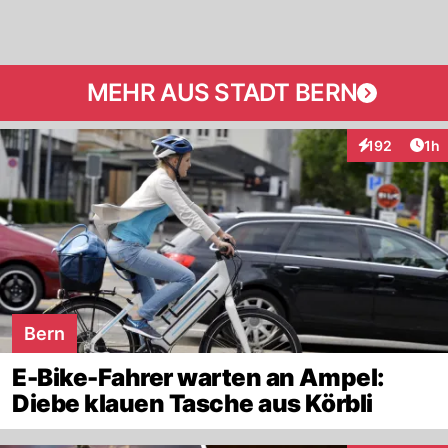
MEHR AUS STADT BERN
Art
192
1h
Interaktionen
Bern
E-Bike-Fahrer warten an Ampel:
Diebe klauen Tasche aus Körbli