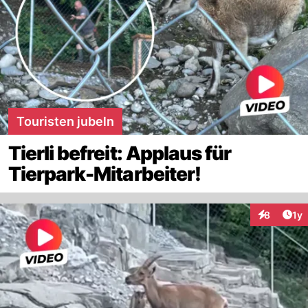
Touristen jubeln
Tierli befreit: Applaus für
Tierpark-Mitarbeiter!
Art
8
1y
Interaktion