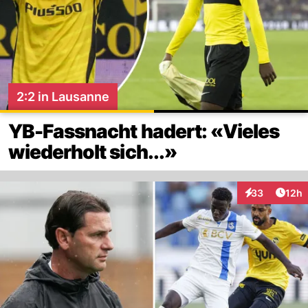
2:2 in Lausanne
YB-Fassnacht hadert: «Vieles
wiederholt sich...»
Artik
33
12h
Interaktionen