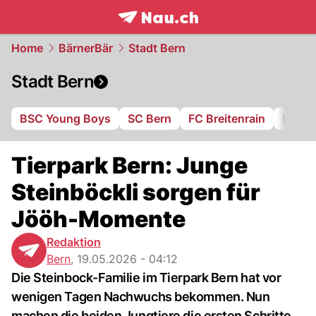
frontpage.
NAU.ch
Home
BärnerBär
Stadt Bern
Stadt Bern
BSC Young Boys
SC Bern
FC Breitenrain
BSV B
Tierpark Bern: Junge
Steinböckli sorgen für
Jööh-Momente
Redaktion
Bern
,
19.05.2026 - 04:12
Die Steinbock-Familie im Tierpark Bern hat vor
wenigen Tagen Nachwuchs bekommen. Nun
machen die beiden Jungtiere die ersten Schritte