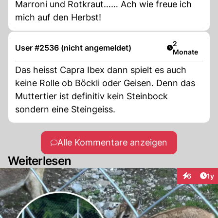
Marroni und Rotkraut…… Ach wie freue ich
mich auf den Herbst!
Artikel veröff
2
User #2536 (nicht angemeldet)
Monate
Das heisst Capra Ibex dann spielt es auch
keine Rolle ob Böckli oder Geisen. Denn das
Muttertier ist definitiv kein Steinbock
sondern eine Steingeiss.
Alle Kommentare anzeigen
Weiterlesen
Art
6
1y
Interaktion