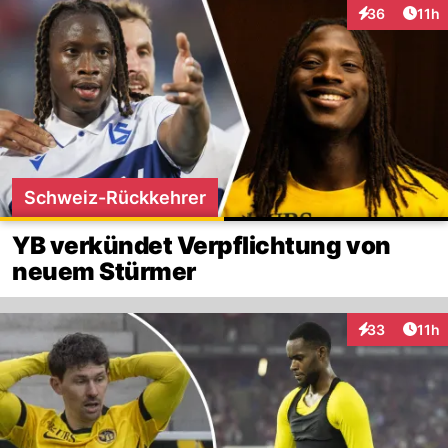
Artik
36
11h
Interaktionen
Schweiz-Rückkehrer
YB verkündet Verpflichtung von
neuem Stürmer
Artik
33
11h
Interaktionen