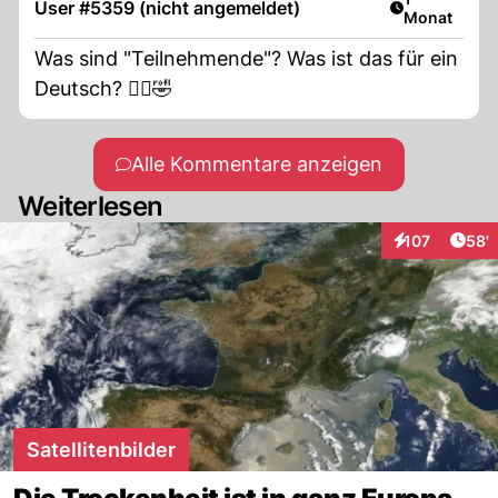
User #5359 (nicht angemeldet)
Monat
Was sind "Teilnehmende"? Was ist das für ein
Deutsch? 🤦‍♀️🤣
Alle Kommentare anzeigen
Weiterlesen
Arti
107
58'
Interaktionen
Satellitenbilder