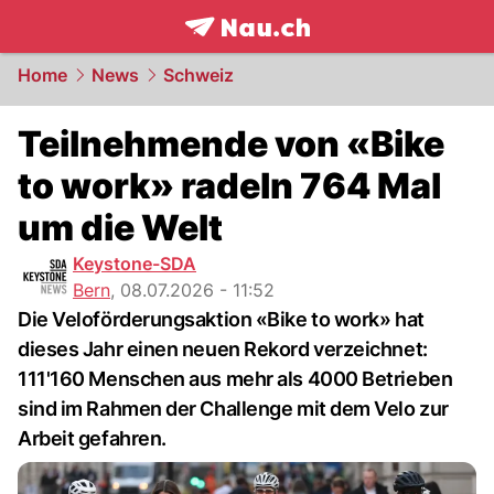
frontpage.
NAU.ch
Home
News
Schweiz
Teilnehmende von «Bike
to work» radeln 764 Mal
um die Welt
Keystone-SDA
Bern
,
08.07.2026 - 11:52
Die Veloförderungsaktion «Bike to work» hat
dieses Jahr einen neuen Rekord verzeichnet:
111'160 Menschen aus mehr als 4000 Betrieben
sind im Rahmen der Challenge mit dem Velo zur
Arbeit gefahren.