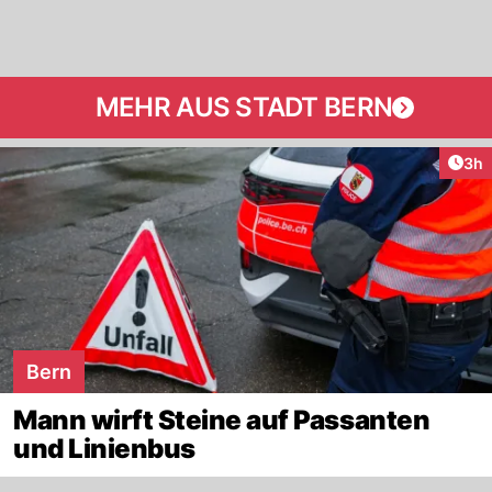
MEHR AUS STADT BERN
Arti
3h
Bern
Mann wirft Steine auf Passanten
und Linienbus