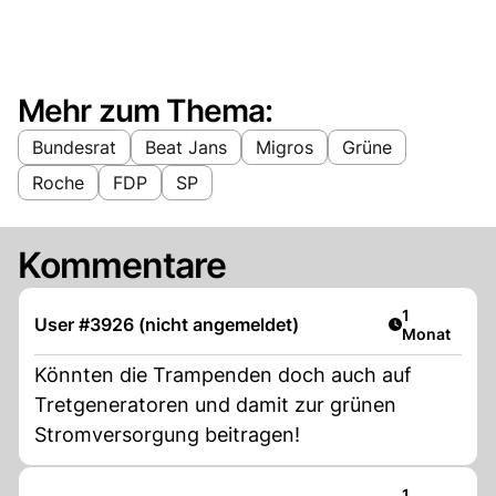
Mehr zum Thema:
Bundesrat
Beat Jans
Migros
Grüne
Roche
FDP
SP
Kommentare
Artikel veröf
1
User #3926 (nicht angemeldet)
Monat
Könnten die Trampenden doch auch auf
Tretgeneratoren und damit zur grünen
Stromversorgung beitragen!
Artikel veröf
1