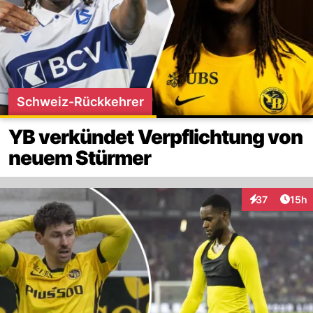
Schweiz-Rückkehrer
YB verkündet Verpflichtung von
neuem Stürmer
Artik
37
15h
Interaktionen