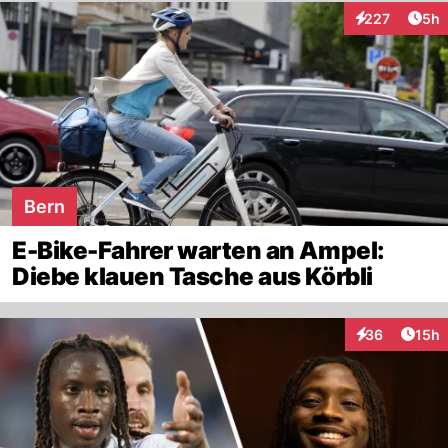
Arti
227
5h
Interaktionen
Bern
E-Bike-Fahrer warten an Ampel:
Diebe klauen Tasche aus Körbli
Artik
36
15h
Interaktionen