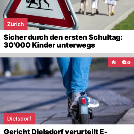
Zürich
Sicher durch den ersten Schultag:
30'000 Kinder unterwegs
Arti
5
3h
Interaktion
Dielsdorf
Gericht Dielsdorf verurteilt E-