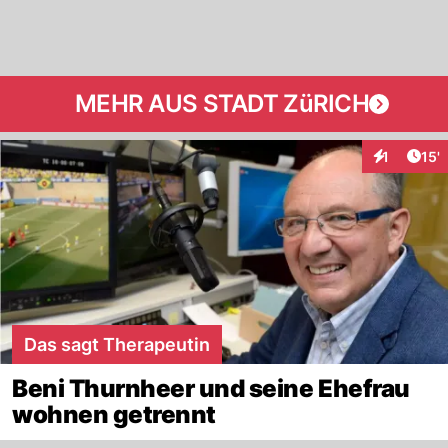
MEHR AUS STADT ZüRICH
Arti
1
15'
Interaktion
Das sagt Therapeutin
Beni Thurnheer und seine Ehefrau
wohnen getrennt