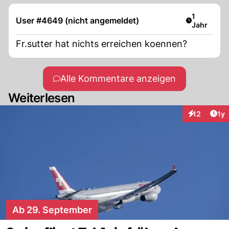
Artikel ver
1
User #4649 (nicht angemeldet)
Jahr
Fr.sutter hat nichts erreichen koennen?
Alle Kommentare anzeigen
Weiterlesen
Art
12
1y
Interaktione
Ab 29. September