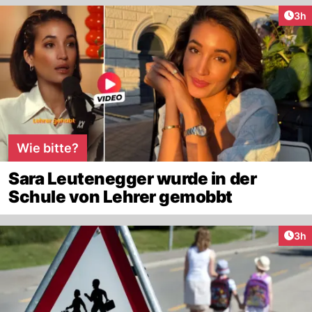
Arti
3h
Wie bitte?
Sara Leutenegger wurde in der
Schule von Lehrer gemobbt
Arti
3h