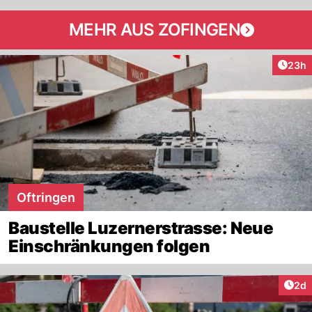
MEHR AUS ZOFINGEN
Artik
23h
Oftringen
Baustelle Luzernerstrasse: Neue
Einschränkungen folgen
Arti
2d