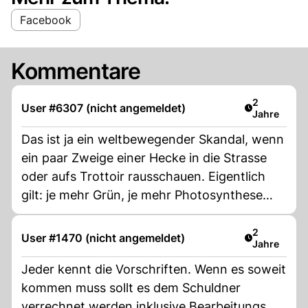
Facebook
Kommentare
Artikel verö
2
User #6307 (nicht angemeldet)
Jahre
Das ist ja ein weltbewegender Skandal, wenn
ein paar Zweige einer Hecke in die Strasse
oder aufs Trottoir rausschauen. Eigentlich
gilt: je mehr Grün, je mehr Photosynthese
und damit erhöhte CO2-Bindung. Aber der
Amtsschimmel sieht das anders, wenn er
Artikel verö
2
User #1470 (nicht angemeldet)
Jahre
denn überhaupt was sieht.
Jeder kennt die Vorschriften. Wenn es soweit
kommen muss sollt es dem Schuldner
verrechnet werden inklusive Bearbeitungs