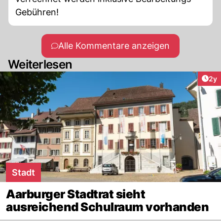
Gebühren!
Alle Kommentare anzeigen
Weiterlesen
Arti
2y
Stadt
Aarburger Stadtrat sieht
ausreichend Schulraum vorhanden