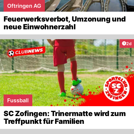
Oftringen AG
Feuerwerksverbot, Umzonung und
neue Einwohnerzahl
Arti
2d
Fussball
SC Zofingen: Trinermatte wird zum
Treffpunkt für Familien