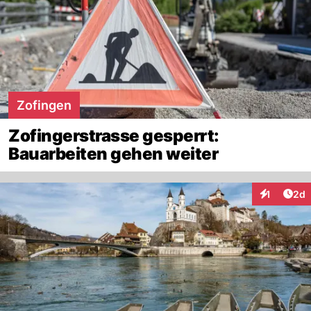
Zofingen
Zofingerstrasse gesperrt:
Bauarbeiten gehen weiter
Arti
1
2d
Interaktion