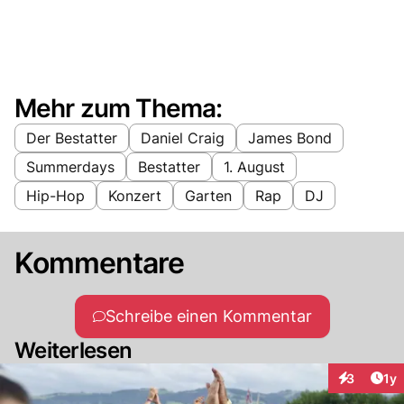
Mehr zum Thema:
Der Bestatter
Daniel Craig
James Bond
Summerdays
Bestatter
1. August
Hip-Hop
Konzert
Garten
Rap
DJ
Kommentare
Schreibe einen Kommentar
Weiterlesen
Art
3
1y
Interaktion