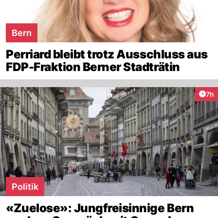
Bern
Perriard bleibt trotz Ausschluss aus
FDP-Fraktion Berner Stadträtin
Arti
7h
Politik
«Zuelose»: Jungfreisinnige Bern