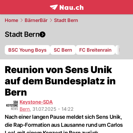
frontpage.
NAU.ch
Home
BärnerBär
Stadt Bern
Stadt Bern
BSC Young Boys
SC Bern
FC Breitenrain
BSV B
Reunion von Sens Unik
auf dem Bundesplatz in
Bern
Keystone-SDA
Bern
,
31.07.2025 - 14:22
Nach einer langen Pause meldet sich Sens Unik,
die Rap-Formation aus Lausanne rund um Carlos
Leal, mit einem Konzert in Bern zurück.