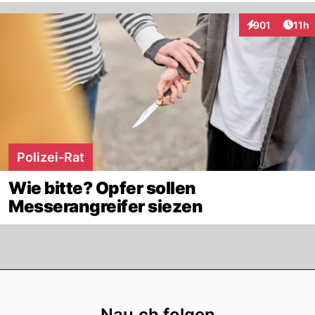
Artik
901
11h
Interaktionen
Polizei-Rat
Wie bitte? Opfer sollen
Messerangreifer siezen
Footer
Nau.ch folgen