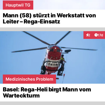
Hauptwil TG
Mann (58) stürzt in Werkstatt von
Leiter – Rega-Einsatz
Artik
2
17d
Interaktione
Medizinisches Problem
Basel: Rega-Heli birgt Mann vom
Warteckturm