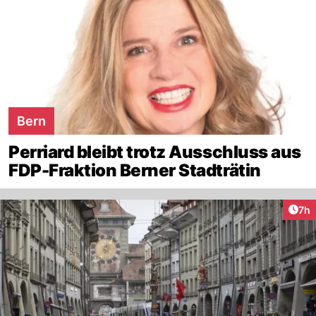
Bern
Perriard bleibt trotz Ausschluss aus
FDP-Fraktion Berner Stadträtin
Arti
7h