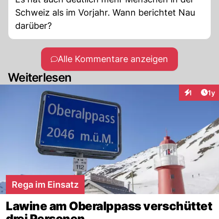
Schweiz als im Vorjahr. Wann berichtet Nau
darüber?
Alle Kommentare anzeigen
Weiterlesen
Art
1
1y
Interaktion
Rega im Einsatz
Lawine am Oberalppass verschüttet
drei Personen