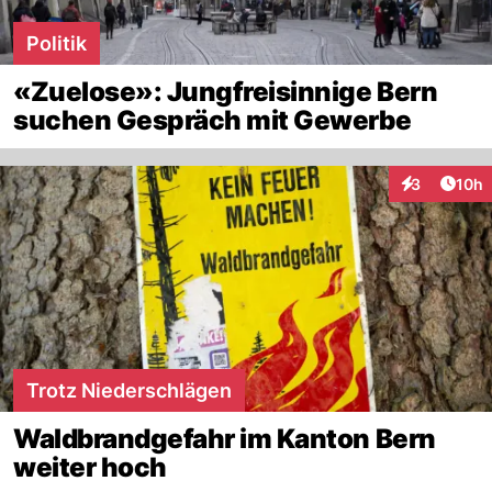
Politik
«Zuelose»: Jungfreisinnige Bern
suchen Gespräch mit Gewerbe
Artik
3
10h
Interaktione
Trotz Niederschlägen
Waldbrandgefahr im Kanton Bern
weiter hoch