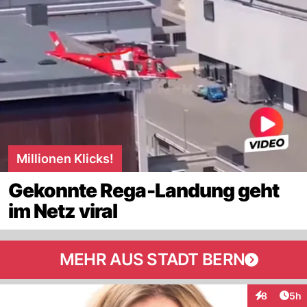
Millionen Klicks!
Gekonnte Rega-Landung geht
im Netz viral
MEHR AUS STADT BERN
Arti
8
5h
Interaktion