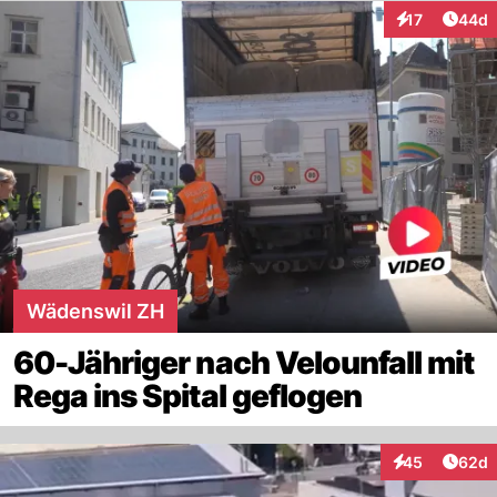
Artik
17
44d
Interaktionen
Wädenswil ZH
60-Jähriger nach Velounfall mit
Rega ins Spital geflogen
Artik
45
62d
Interaktionen