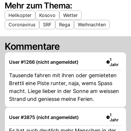
Mehr zum Thema:
Helikopter
Kosovo
Wetter
Coronavirus
SRF
Rega
Weihnachten
Kommentare
Artikel ver
1
User #1266 (nicht angemeldet)
Jahr
Tausende fahren mit ihren oder gemieteten
Brettli eine Piste runter, naja, wems Spass
macht. Liege lieber in der Sonne am weissen
Strand und geniesse meine Ferien.
Artikel ver
1
User #3875 (nicht angemeldet)
Jahr
Es hat auch deutlich mehr Menschen in der