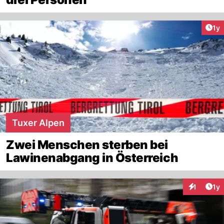
Art
1y
Tuxer Alpen
Zwei Menschen sterben bei
Lawinenabgang in Österreich
Art
1
1y
Interaktion