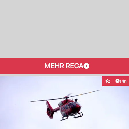
MEHR REGA
Artik
2
14h
Interaktione