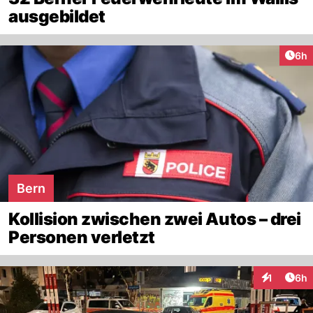
ausgebildet
Arti
6h
Bern
Kollision zwischen zwei Autos – drei
Personen verletzt
Arti
1
6h
Interaktion