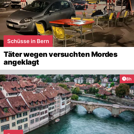
Schüsse in Bern
Täter wegen versuchten Mordes
angeklagt
Arti
8h