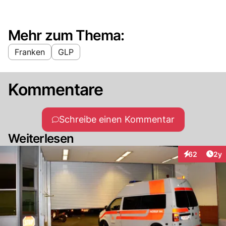
Mehr zum Thema:
Franken
GLP
Kommentare
Schreibe einen Kommentar
Weiterlesen
Arti
62
2y
Interaktionen