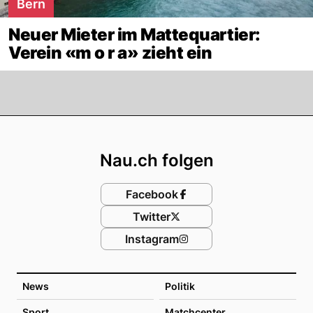
Bern
Neuer Mieter im Mattequartier:
Verein «m o r a» zieht ein
Footer
Nau.ch folgen
Facebook
Twitter
Instagram
News
Politik
Sport
Matchcenter