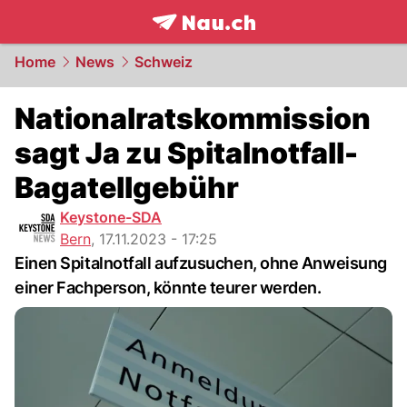
frontpage.
NAU.ch
Home
News
Schweiz
Nationalratskommission
sagt Ja zu Spitalnotfall-
Bagatellgebühr
Keystone-SDA
Bern
,
17.11.2023 - 17:25
Einen Spitalnotfall aufzusuchen, ohne Anweisung
einer Fachperson, könnte teurer werden.