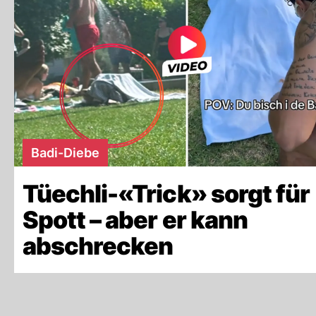
Badi-Diebe
Tüechli-«Trick» sorgt für
Spott – aber er kann
abschrecken