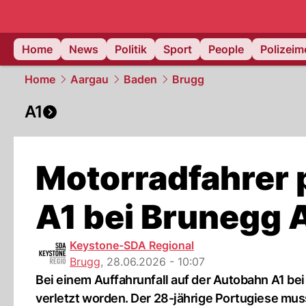
Home
News
Politik
Sport
People
Polizei
Home
Aargau
Baden
Brugg
A1
Motorradfahrer p
A1 bei Brunegg 
Keystone-SDA Regional
Brugg
,
28.06.2026 - 10:07
Bei einem Auffahrunfall auf der Autobahn A1 be
verletzt worden. Der 28-jährige Portugiese musste 