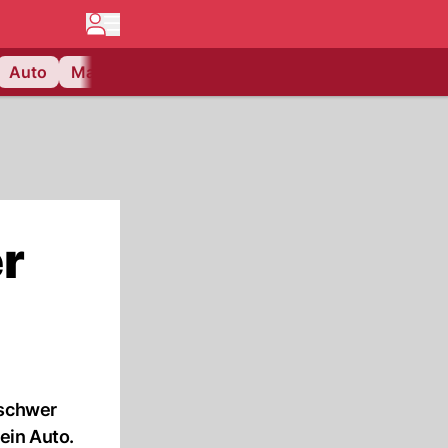
Auto
Matchcenter
Videos
Nau Plus
Lifestyle
er
lschwer
 ein Auto.