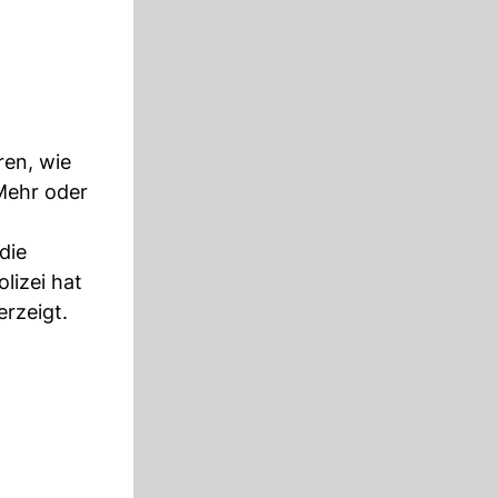
ren, wie
Mehr oder
die
lizei hat
rzeigt.