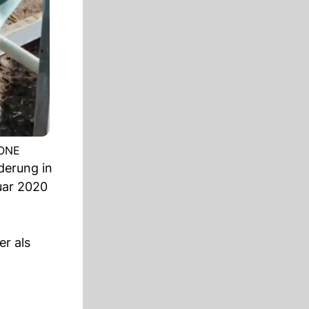
TONE
derung in
uar 2020
er als