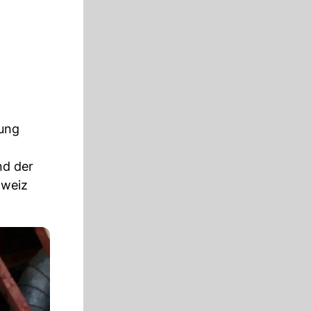
nung
nd der
hweiz