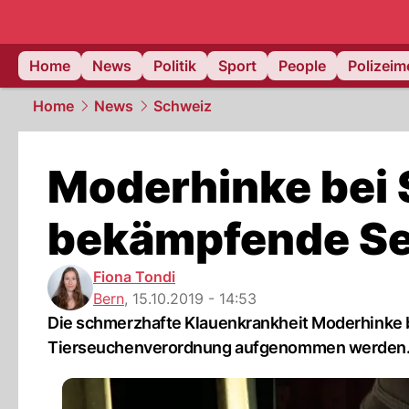
Home
News
Politik
Sport
People
Polizei
Home
News
Schweiz
Moderhinke bei 
bekämpfende S
Fiona Tondi
Bern
,
15.10.2019 - 14:53
Die schmerzhafte Klauenkrankheit Moderhinke b
Tierseuchenverordnung aufgenommen werden. D