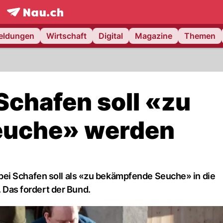
frontpage.
NAU.ch
meldungen
Wirtschaft
Digital
Magazine
Themen
Schafen soll «zu
euche» werden
ei Schafen soll als «zu bekämpfende Seuche» in die
as fordert der Bund.