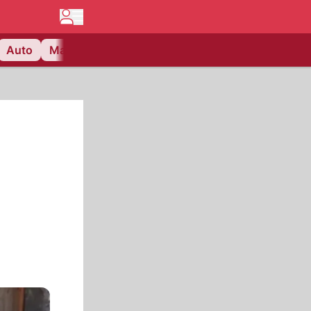
Auto
Matchcenter
Videos
Nau Plus
Lifestyle