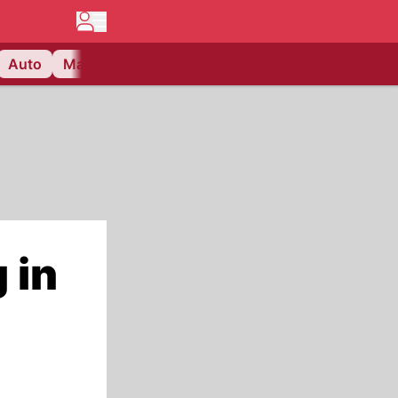
Auto
Matchcenter
Videos
Nau Plus
Lifestyle
 in