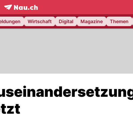
frontpage.
NAU.ch
meldungen
Wirtschaft
Digital
Magazine
Themen
useinandersetzung
tzt