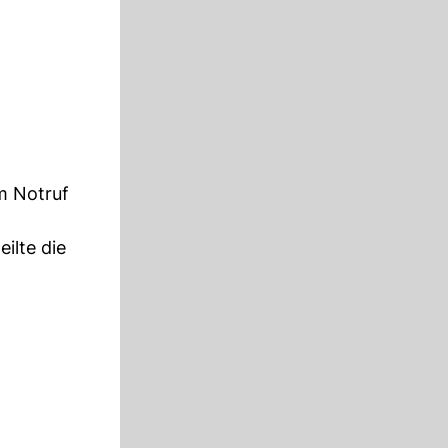
m Notruf
ilte die