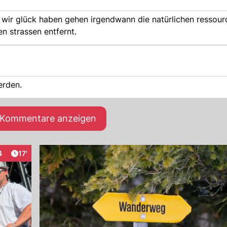
 wir glück haben gehen irgendwann die natürlichen ressour
n strassen entfernt.
erden.
e Kommentare anzeigen
Artikel veröffentlicht:
4
17'
aktionen