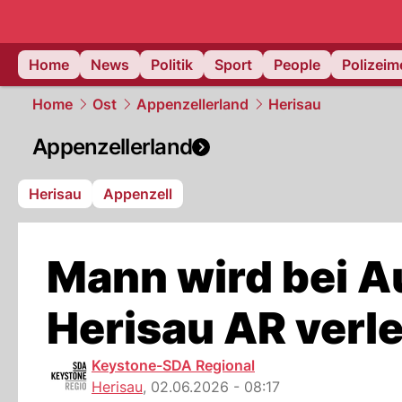
Home
News
Politik
Sport
People
Polizei
Home
Ost
Appenzellerland
Herisau
Appenzellerland
Herisau
Appenzell
Mann wird bei A
Herisau AR verle
Keystone-SDA Regional
Herisau
,
02.06.2026 - 08:17