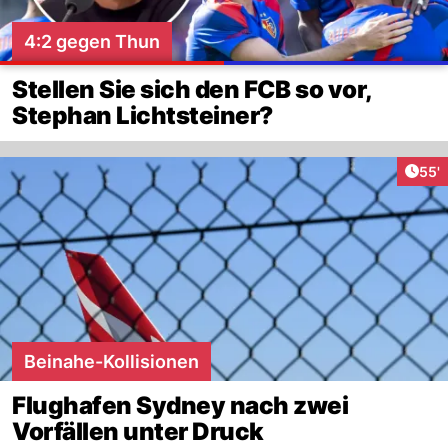
4:2 gegen Thun
Stellen Sie sich den FCB so vor,
Stephan Lichtsteiner?
Arti
55'
Beinahe-Kollisionen
Flughafen Sydney nach zwei
Vorfällen unter Druck