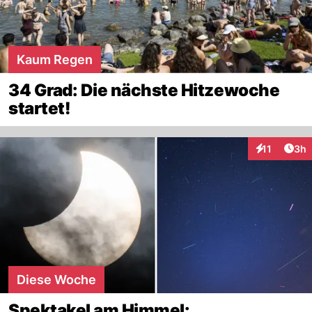
Kaum Regen
34 Grad: Die nächste Hitzewoche
startet!
Arti
11
3h
Interaktione
Diese Woche
Spektakel am Himmel: