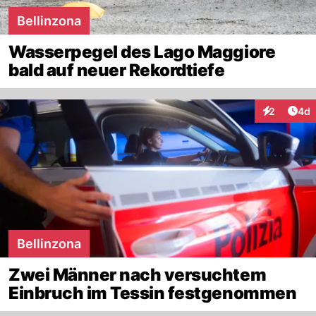
Bellinzona
Wasserpegel des Lago Maggiore
bald auf neuer Rekordtiefe
Arti
2
4d
Interaktion
Bellinzona
Zwei Männer nach versuchtem
Einbruch im Tessin festgenommen