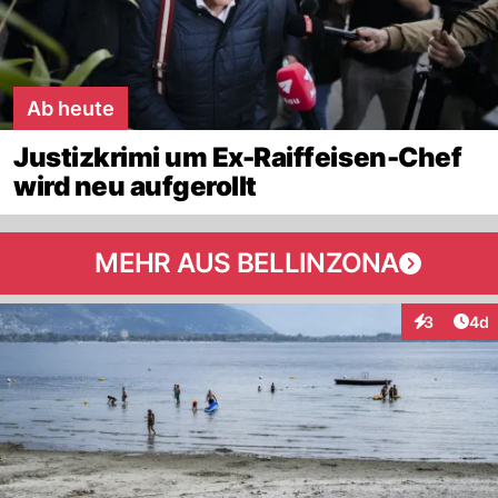
Ab heute
Justizkrimi um Ex-Raiffeisen-Chef
wird neu aufgerollt
MEHR AUS BELLINZONA
Arti
3
4d
Interaktion