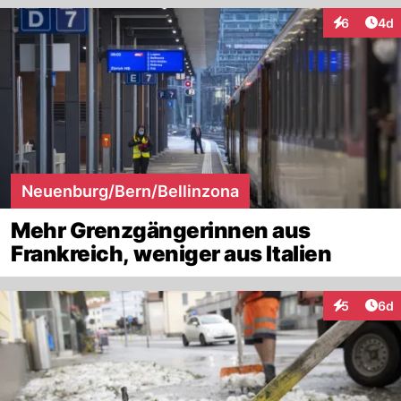
Arti
6
4d
Interaktion
Neuenburg/Bern/Bellinzona
Mehr Grenzgängerinnen aus
Frankreich, weniger aus Italien
Arti
5
6d
Interaktion