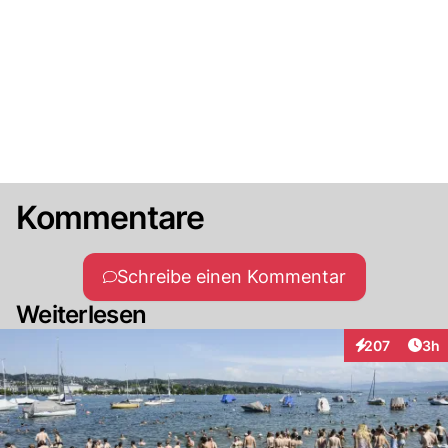
Kommentare
Schreibe einen Kommentar
Weiterlesen
Arti
207
3h
Interaktionen