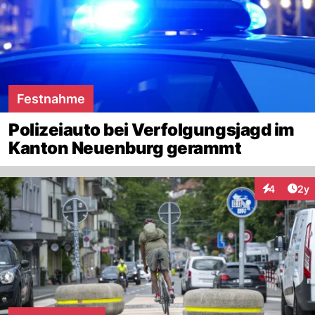
Festnahme
Polizeiauto bei Verfolgungsjagd im
Kanton Neuenburg gerammt
Arti
4
2y
Interaktion