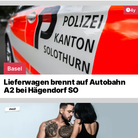
Arti
4y
Basel
Lieferwagen brennt auf Autobahn
A2 bei Hägendorf SO