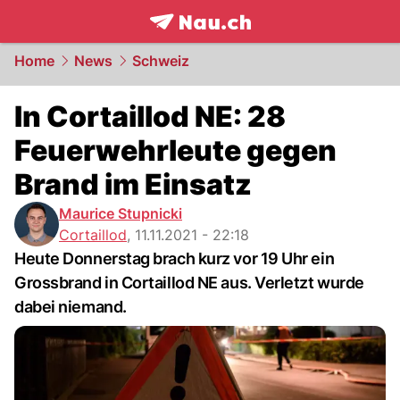
frontpage.
NAU.ch
Home
News
Schweiz
In Cortaillod NE: 28
Feuerwehrleute gegen
Brand im Einsatz
Maurice Stupnicki
Cortaillod
,
11.11.2021 - 22:18
Heute Donnerstag brach kurz vor 19 Uhr ein
Grossbrand in Cortaillod NE aus. Verletzt wurde
dabei niemand.