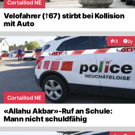
Cortaillod NE
Velofahrer (†67) stirbt bei Kollision
mit Auto
Arti
13
2y
Interaktione
Cortaillod NE
«Allahu Akbar»-Ruf an Schule:
Mann nicht schuldfähig