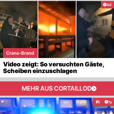
Arti
44'
Crans-Brand
Video zeigt: So versuchten Gäste,
Scheiben einzuschlagen
MEHR AUS CORTAILLOD
Art
5
1y
Interaktion