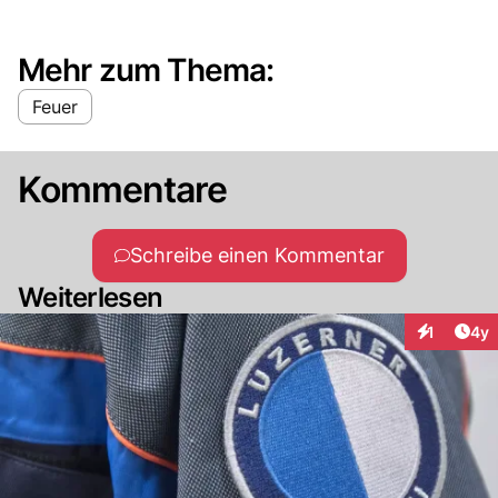
Mehr zum Thema:
Feuer
Kommentare
Schreibe einen Kommentar
Weiterlesen
Arti
1
4y
Interaktion