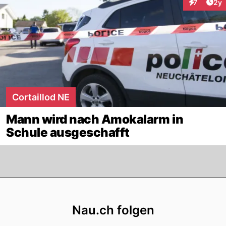
Arti
7
2y
Interaktion
Cortaillod NE
Mann wird nach Amokalarm in
Schule ausgeschafft
Footer
Nau.ch folgen