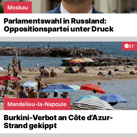
Moskau
Parlamentswahl in Russland:
Oppositionspartei unter Druck
Arti
21'
Mandelieu-la-Napoule
Burkini-Verbot an Côte d’Azur-
Strand gekippt