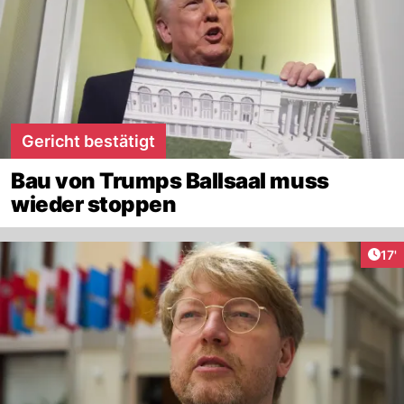
Gericht bestätigt
Bau von Trumps Ballsaal muss
wieder stoppen
Arti
17'