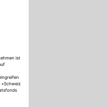
nehmen ist
auf
ingreifen
r «Schweiz
atsfonds