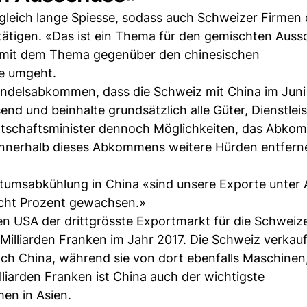
leich lange Spiesse, sodass auch Schweizer Firmen 
tätigen. «Das ist ein Thema für den gemischten Auss
r mit dem Thema gegenüber den chinesischen
se umgeht.
handelsabkommen, dass die Schweiz mit China im Jun
d und beinhalte grundsätzlich alle Güter, Dienstlei
Wirtschaftsminister dennoch Möglichkeiten, das Abk
 innerhalb dieses Abkommens weitere Hürden entfern
tumsabkühlung in China «sind unsere Exporte unter 
acht Prozent gewachsen.»
en USA der drittgrösste Exportmarkt für die Schweiz
illiarden Franken im Jahr 2017. Die Schweiz verkauf
ch China, während sie von dort ebenfalls Maschinen
illiarden Franken ist China auch der wichtigste
en in Asien.