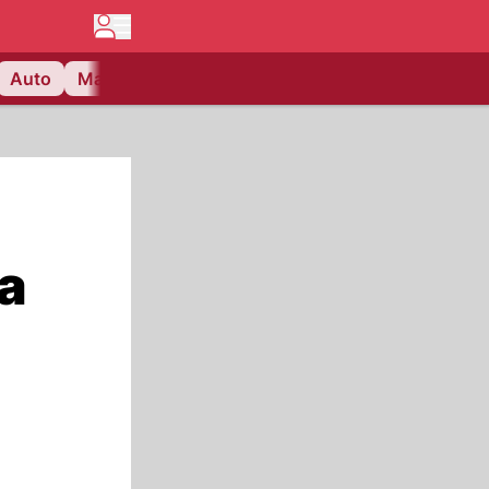
Auto
Matchcenter
Videos
Nau Plus
Lifestyle
a