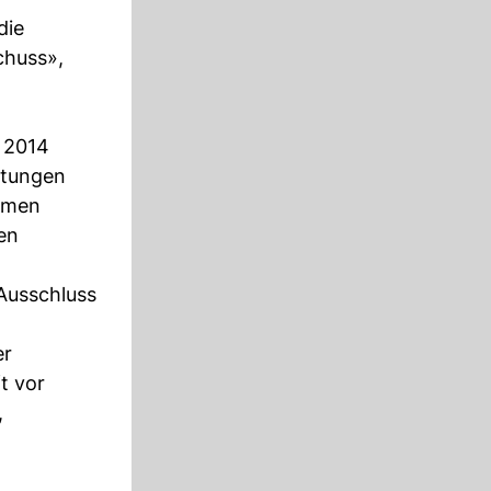
die
chuss»,
i 2014
stungen
ommen
en
Ausschluss
er
t vor
,