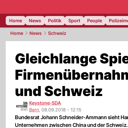
Home
News
Politik
Sport
People
Polizei
Home
News
Schweiz
Gleichlange Spi
Firmenübernahm
und Schweiz
Keystone-SDA
Bern
,
08.09.2018 - 12:15
Bundesrat Johann Schneider-Ammann sieht Ha
Unternehmen zwischen China und der Schweiz.