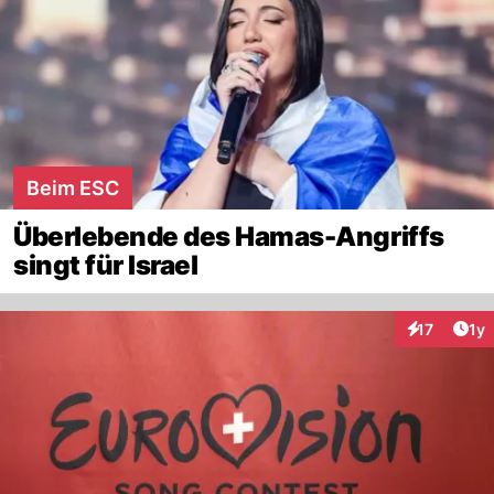
Beim ESC
Überlebende des Hamas-Angriffs
singt für Israel
Art
17
1y
Interaktione