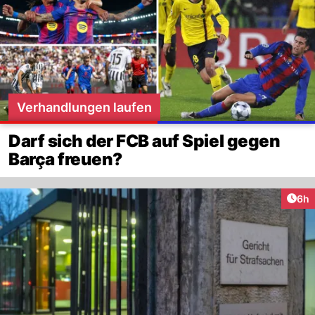
Verhandlungen laufen
Darf sich der FCB auf Spiel gegen
Barça freuen?
Arti
6h