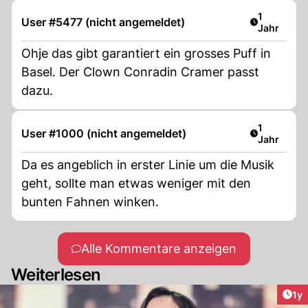
Artikel ver
1
User #5477 (nicht angemeldet)
Jahr
Ohje das gibt garantiert ein grosses Puff in
Basel. Der Clown Conradin Cramer passt
dazu.
Artikel ver
1
User #1000 (nicht angemeldet)
Jahr
Da es angeblich in erster Linie um die Musik
geht, sollte man etwas weniger mit den
bunten Fahnen winken.
Alle Kommentare anzeigen
Weiterlesen
Art
1y