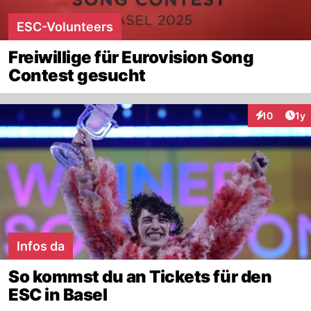
ESC-Volunteers
Freiwillige für Eurovision Song
Contest gesucht
Art
10
1y
Interaktione
Infos da
So kommst du an Tickets für den
ESC in Basel