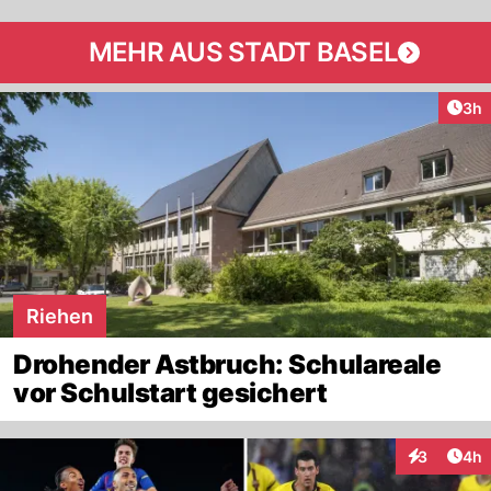
MEHR AUS STADT BASEL
Arti
3h
Riehen
Drohender Astbruch: Schulareale
vor Schulstart gesichert
Arti
3
4h
Interaktion