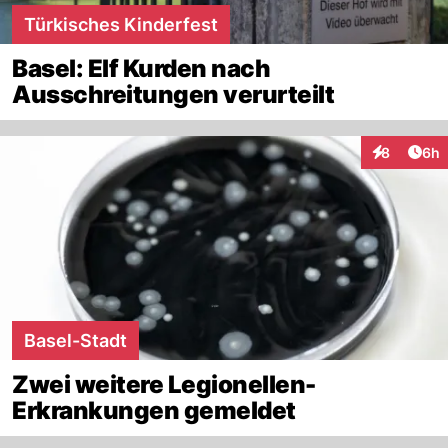
Türkisches Kinderfest
Basel: Elf Kurden nach
Ausschreitungen verurteilt
Arti
8
6h
Interaktion
Basel-Stadt
Zwei weitere Legionellen-
Erkrankungen gemeldet