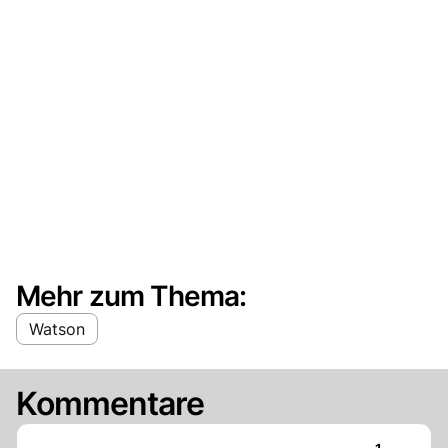
Mehr zum Thema:
Watson
Kommentare
Artikel ver