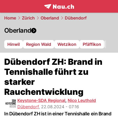
frontpage.
NAU.ch
Home
Zürich
Oberland
Dübendorf
Oberland
Hinwil
Region Wald
Wetzikon
Pfäffikon
Dübe
Dübendorf ZH: Brand in
Tennishalle führt zu
starker
Rauchentwicklung
Keystone-SDA Regional
,
Nico Leuthold
Dübendorf
,
22.08.2024 - 07:16
In Dübendorf ZH ist in einer Tennishalle ein Brand