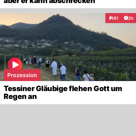
aber er kann abschrecken
Arti
161
2h
Interaktionen
Prozession
Tessiner Gläubige flehen Gott um
Regen an