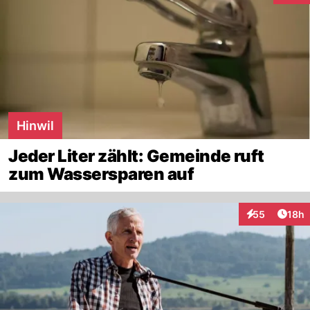
Hinwil
Jeder Liter zählt: Gemeinde ruft
zum Wassersparen auf
Artik
55
18h
Interaktionen