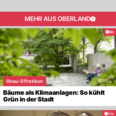
MEHR AUS OBERLAND
Arti
9h
Illnau-Effretikon
Bäume als Klimaanlagen: So kühlt
Grün in der Stadt
Artik
11h