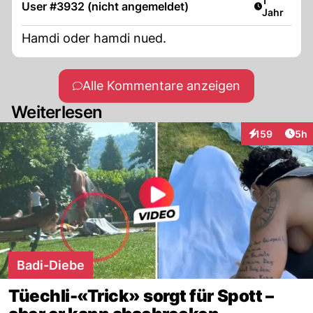
1
User #3932 (nicht angemeldet)
Jahr
Hamdi oder hamdi nued.
Alle Kommentare anzeigen
Weiterlesen
Arti
159
5h
Interaktionen
Badi-Diebe
Tüechli-«Trick» sorgt für Spott –