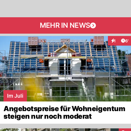
MEHR IN NEWS
Art
1
6'
Interaktio
Im Juli
Angebotspreise für Wohneigentum
steigen nur noch moderat