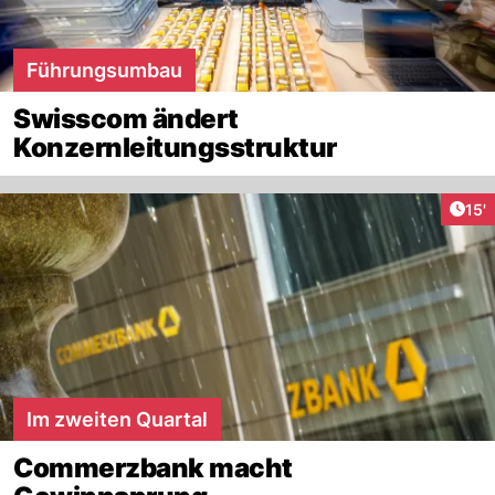
Führungsumbau
Swisscom ändert
Konzernleitungsstruktur
Arti
15'
Im zweiten Quartal
Commerzbank macht