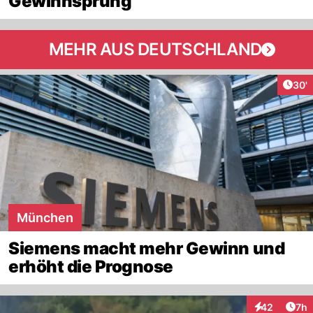
Gewinnsprung
MEHR AUS DEUTSCHLAND
Arti
30'
München
Siemens macht mehr Gewinn und
erhöht die Prognose
Arti
42
7h
Interaktionen