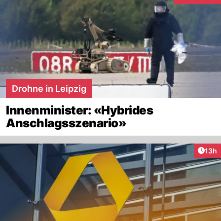
Drohne in Leipzig
Innenminister: «Hybrides
Anschlagsszenario»
Artik
13h