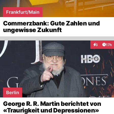
Frankfurt/Main
Commerzbank: Gute Zahlen und
ungewisse Zukunft
Artik
3
17h
Interaktione
Berlin
George R. R. Martin berichtet von
«Traurigkeit und Depressionen»