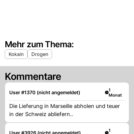
Mehr zum Thema:
Kokain
Drogen
Kommentare
Artikel veröf
1
User #1370 (nicht angemeldet)
Monat
Die Lieferung in Marseille abholen und teuer
in der Schweiz abliefern..
Artikel veröf
1
User #3926 (nicht angemeldet)