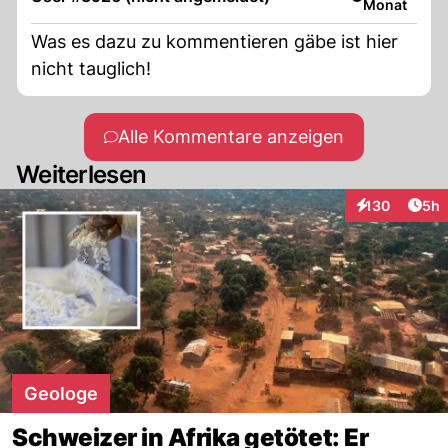
Monat
Was es dazu zu kommentieren gäbe ist hier
nicht tauglich!
Alle Kommentare anzeigen
Weiterlesen
Arti
130
5h
Interaktionen
Geologe
Schweizer in Afrika getötet: Er