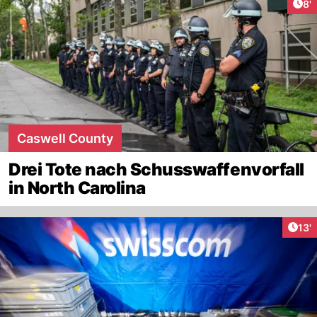
Art
8'
Caswell County
Drei Tote nach Schusswaffenvorfall
in North Carolina
Arti
13'