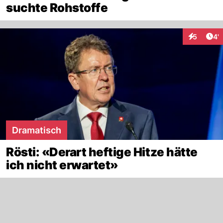
suchte Rohstoffe
Art
5
4'
Interaktio
Dramatisch
Rösti: «Derart heftige Hitze hätte
ich nicht erwartet»