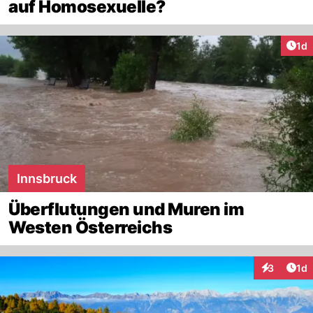
auf Homosexuelle?
Art
1d
Innsbruck
Überflutungen und Muren im
Westen Österreichs
Art
3
1d
Interaktion