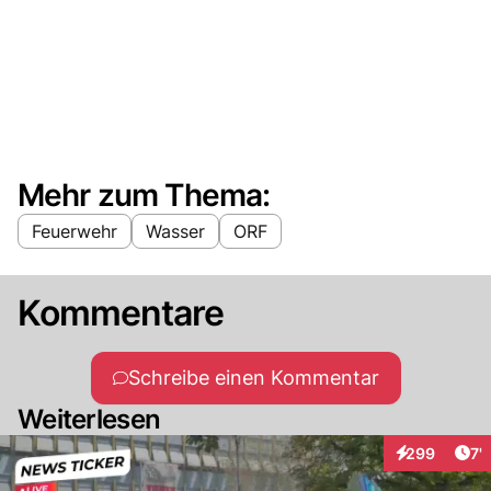
Mehr zum Thema:
Feuerwehr
Wasser
ORF
Kommentare
Schreibe einen Kommentar
Weiterlesen
Art
299
7'
Interaktionen