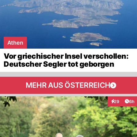
Athen
Vor griechischer Insel verschollen:
Deutscher Segler tot geborgen
MEHR AUS ÖSTERREICH
Arti
29
6h
Interaktionen