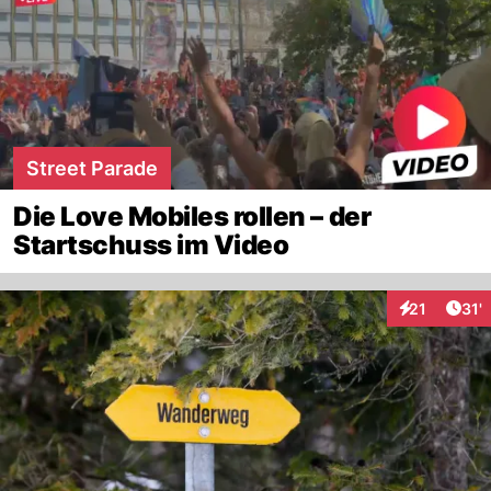
Street Parade
Die Love Mobiles rollen – der
Startschuss im Video
Arti
21
31'
Interaktionen