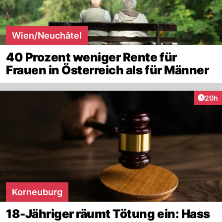
Wien/Neuchâtel
40 Prozent weniger Rente für
Frauen in Österreich als für Männer
Artik
20h
Korneuburg
18-Jähriger räumt Tötung ein: Hass