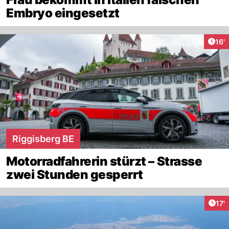
Embryo eingesetzt
Arti
16'
Riggisberg BE
Motorradfahrerin stürzt – Strasse
zwei Stunden gesperrt
Arti
17'