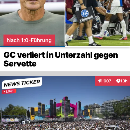
Nach 1:0-Führung
GC verliert in Unterzahl gegen
Servette
Artik
1'007
13h
Interaktionen