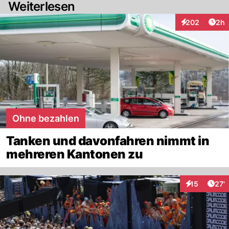
Weiterlesen
Arti
202
2h
Interaktionen
Ohne bezahlen
Tanken und davonfahren nimmt in
mehreren Kantonen zu
Arti
15
27'
Interaktionen