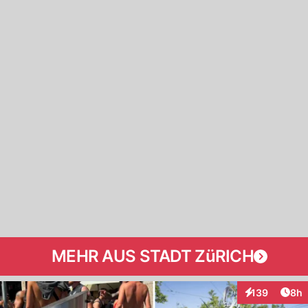
MEHR AUS STADT ZüRICH
Arti
139
8h
Interaktionen