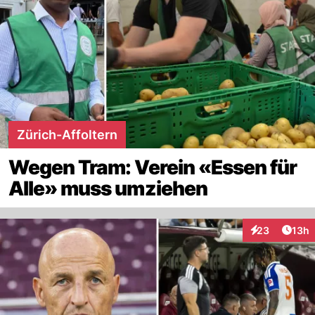
Zürich-Affoltern
Wegen Tram: Verein «Essen für
Alle» muss umziehen
Artik
23
13h
Interaktionen