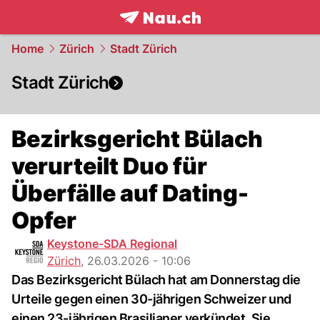
frontpage.
NAU.ch
Home
Zürich
Stadt Zürich
Stadt Zürich
Bezirksgericht Bülach
verurteilt Duo für
Überfälle auf Dating-
Opfer
Keystone-SDA Regional
Zürich
,
26.03.2026 - 10:06
Das Bezirksgericht Bülach hat am Donnerstag die
Urteile gegen einen 30-jährigen Schweizer und
einen 23-jährigen Brasilianer verkündet. Sie