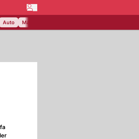
Auto
Matchcenter
Videos
Nau Plus
Lifestyle
fa
der