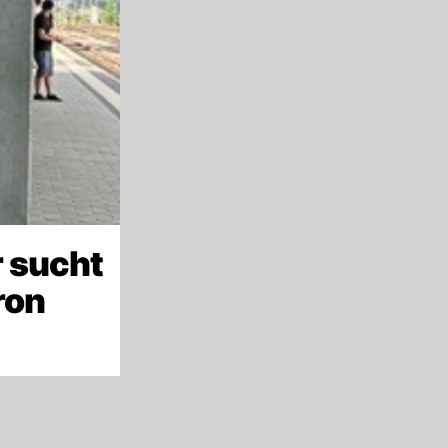
 sucht
ron