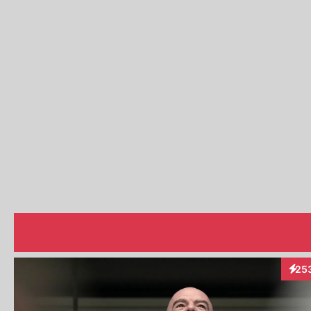
25
Inter