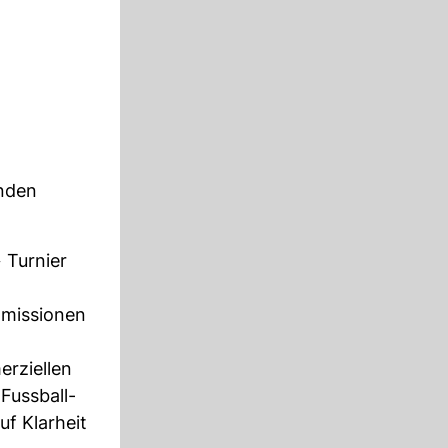
anden
 Turnier
Emissionen
rziellen
Fussball-
f Klarheit