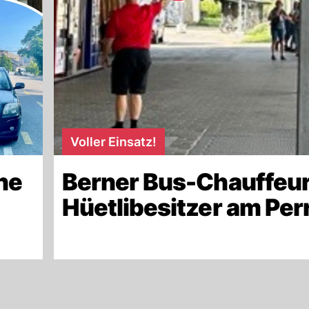
Voller Einsatz!
ne
Berner Bus-Chauffeur
Hüetlibesitzer am Per