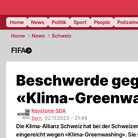
Home
News
Politik
Sport
People
Polizei
Home
News
Schweiz
FIFA
Beschwerde gege
«Klima-Greenw
Keystone-SDA
Bern
,
02.11.2022 - 21:44
Die Klima-Allianz Schweiz hat bei der Schweize
eingereicht wegen «Klima-Greenwashing». Sie st