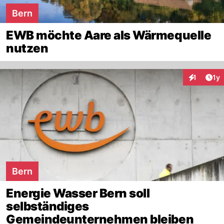
Bern
EWB möchte Aare als Wärmequelle
nutzen
Art
1
1y
Interaktion
Bern
Energie Wasser Bern soll
selbständiges
Gemeindeunternehmen bleiben