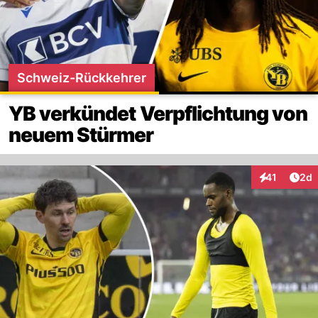
Schweiz-Rückkehrer
YB verkündet Verpflichtung von
neuem Stürmer
Arti
41
2d
Interaktione