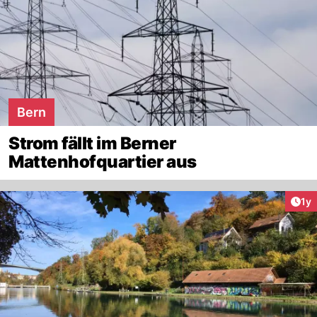
Bern
Strom fällt im Berner
Mattenhofquartier aus
Art
1y