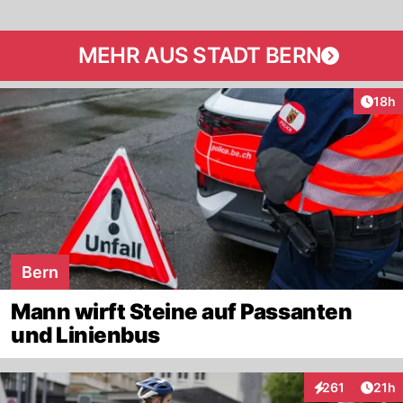
MEHR AUS STADT BERN
Artik
18h
Bern
Mann wirft Steine auf Passanten
und Linienbus
Artik
261
21h
Interaktionen