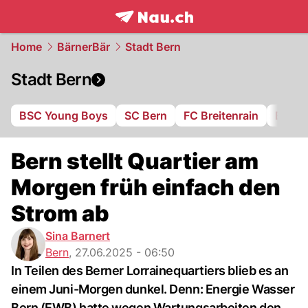
frontpage.
NAU.ch
Home
BärnerBär
Stadt Bern
Stadt Bern
BSC Young Boys
SC Bern
FC Breitenrain
BSV B
Bern stellt Quartier am
Morgen früh einfach den
Strom ab
Sina Barnert
Bern
,
27.06.2025 - 06:50
In Teilen des Berner Lorrainequartiers blieb es an
einem Juni-Morgen dunkel. Denn: Energie Wasser
Bern (EWB) hatte wegen Wartungsarbeiten den