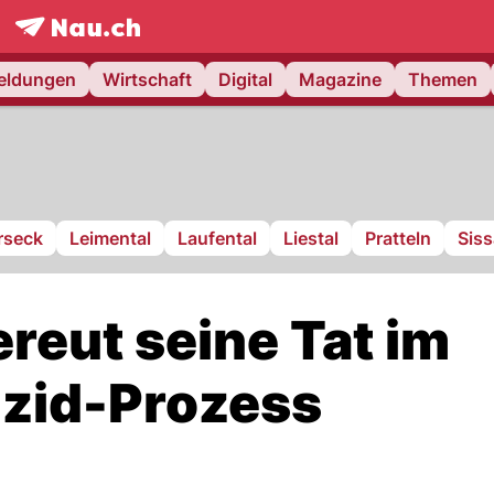
frontpage.
NAU.ch
meldungen
Wirtschaft
Digital
Magazine
Themen
rseck
Leimental
Laufental
Liestal
Pratteln
Sis
reut seine Tat im
izid-Prozess