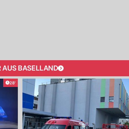
 AUS BASELLAND
Artikel veröffentlicht:
28'