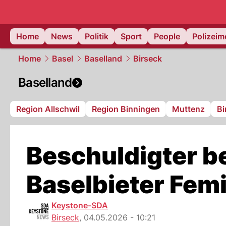
Home
News
Politik
Sport
People
Polizei
Home
Basel
Baselland
Birseck
Baselland
Region Allschwil
Region Binningen
Muttenz
Bi
Beschuldigter be
Baselbieter Fem
Keystone-SDA
Birseck
,
04.05.2026 - 10:21