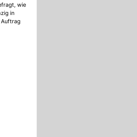
fragt, wie
zig in
 Auftrag