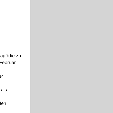
ragödie zu
 Februar
er
 als
den