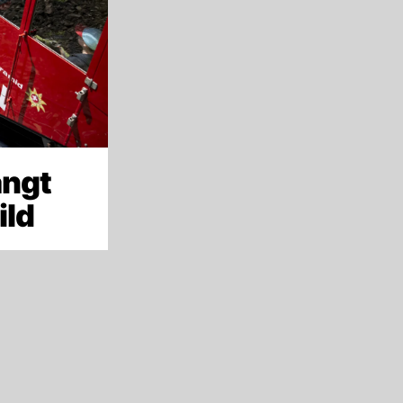
ängt
ild