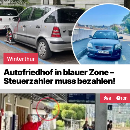
Winterthur
Autofriedhof in blauer Zone –
Steuerzahler muss bezahlen!
Artik
98
10h
Interaktionen