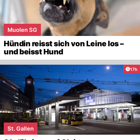
Muolen SG
Hündin reisst sich von Leine los –
und beisst Hund
Artik
17h
St. Gallen