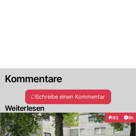
Kommentare
Schreibe einen Kommentar
Weiterlesen
Arti
183
9h
Interaktionen