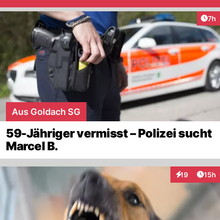
Arti
7h
Aus Goldach SG
59-Jähriger vermisst – Polizei sucht
Marcel B.
Artik
19
15h
Interaktionen