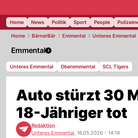
Home
News
Politik
Sport
People
Polizei
Home
BärnerBär
Emmental
Unteres Emmental
Emmental
Unteres Emmental
Oberemmental
SCL Tigers
Auto stürzt 30 M
18-Jähriger tot
Redaktion
Unteres Emmental
,
16.05.2026 - 14:19