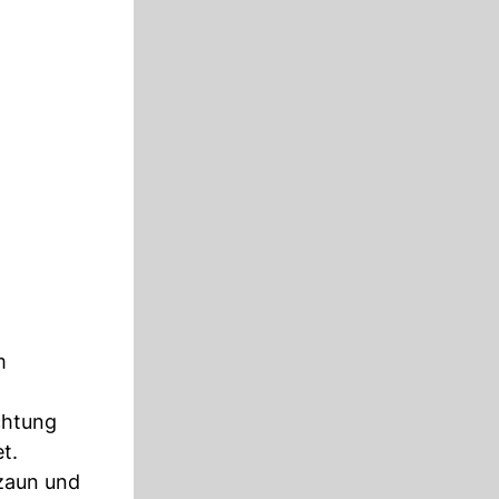
m
chtung
t.
rzaun und