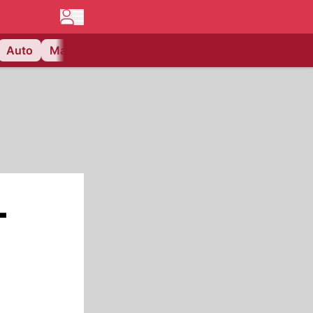
Auto
Matchcenter
Videos
Nau Plus
Lifestyle
–