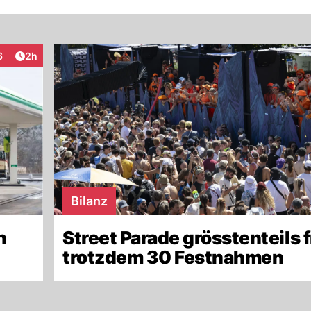
Artikel veröffentlicht:
6
2h
aktionen
Bilanz
n
Street Parade grösstenteils f
trotzdem 30 Festnahmen