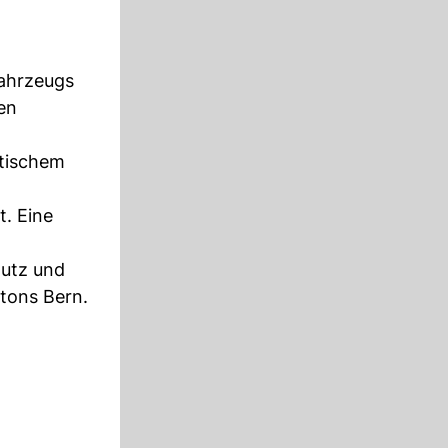
Fahrzeugs
en
itischem
t. Eine
utz und
tons Bern.