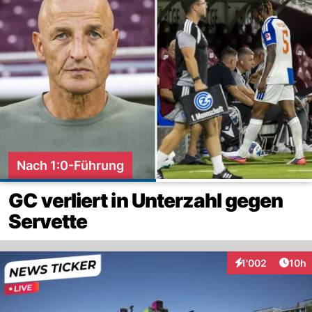
Nach 1:0-Führung
GC verliert in Unterzahl gegen
Servette
Artik
1'002
10h
Interaktionen