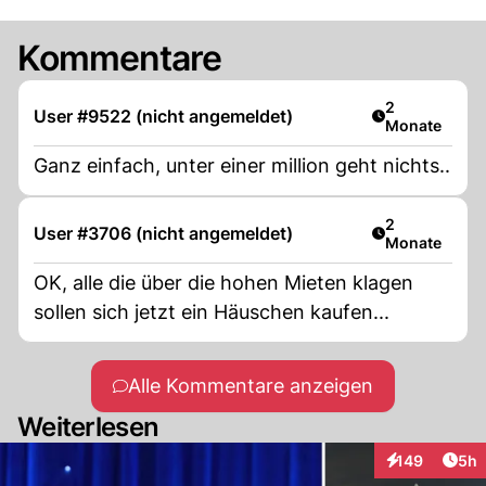
Kommentare
Artikel veröff
2
User #9522 (nicht angemeldet)
Monate
Ganz einfach, unter einer million geht nichts..
Artikel veröff
2
User #3706 (nicht angemeldet)
Monate
OK, alle die über die hohen Mieten klagen
sollen sich jetzt ein Häuschen kaufen...
Alle Kommentare anzeigen
Weiterlesen
Arti
149
5h
Interaktionen