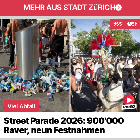
MEHR AUS STADT ZüRICH
Arti
65
5h
Interaktionen
Viel Abfall
Street Parade 2026: 900'000
Raver, neun Festnahmen