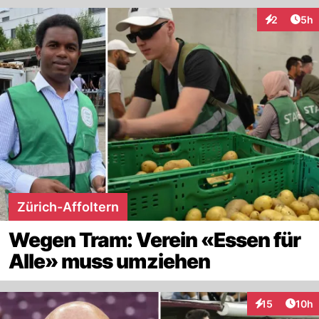
Arti
2
5h
Interaktion
Zürich-Affoltern
Wegen Tram: Verein «Essen für
Alle» muss umziehen
Artik
15
10h
Interaktionen