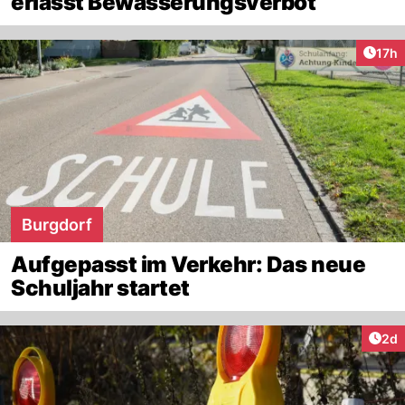
erlässt Bewässerungsverbot
Artik
17h
Burgdorf
Aufgepasst im Verkehr: Das neue
Schuljahr startet
Arti
2d