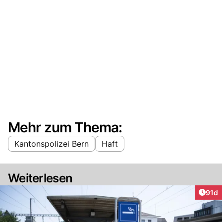
Mehr zum Thema:
Kantonspolizei Bern
Haft
Weiterlesen
Artik
91d