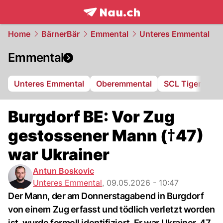
frontpage.
NAU.ch
Home
BärnerBär
Emmental
Unteres Emmental
Emmental
Unteres Emmental
Oberemmental
SCL Tigers
Burgdorf BE: Vor Zug
gestossener Mann (†47)
war Ukrainer
Antun Boskovic
Unteres Emmental
,
09.05.2026 - 10:47
Der Mann, der am Donnerstagabend in Burgdorf
von einem Zug erfasst und tödlich verletzt worden
ist, wurde formell identifiziert. Er war Ukrainer, 47