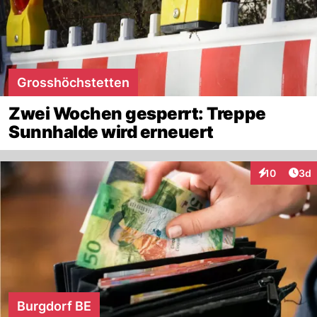
Grosshöchstetten
Zwei Wochen gesperrt: Treppe
Sunnhalde wird erneuert
Arti
10
3d
Interaktione
Burgdorf BE