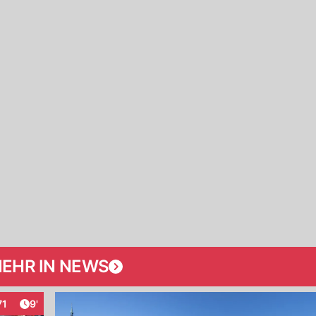
EHR IN NEWS
Artikel veröffentlicht:
71
9'
eraktionen