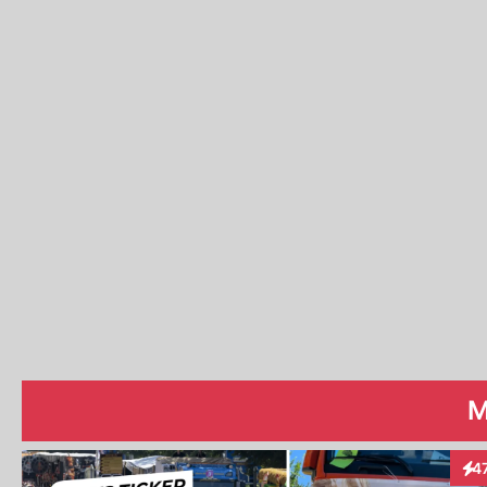
M
4
Int