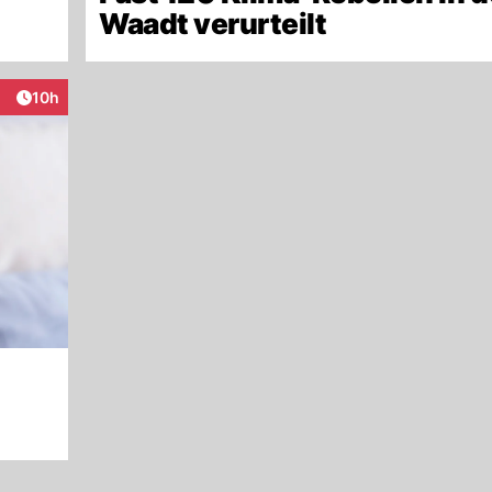
Waadt verurteilt
Artikel veröffentlicht:
10h
eraktionen