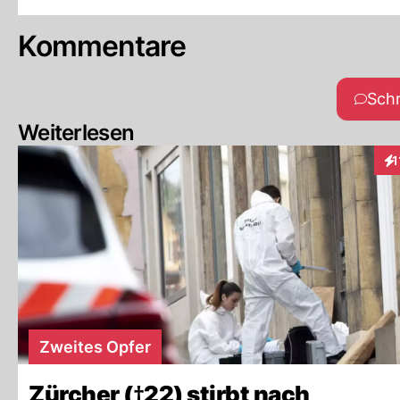
Kommentare
Sch
Weiterlesen
1
Int
Zweites Opfer
Zürcher (†22) stirbt nach