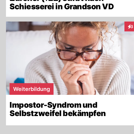
Schiesserei in Grandson VD
3
Int
Weiterbildung
Impostor-Syndrom und
Selbstzweifel bekämpfen