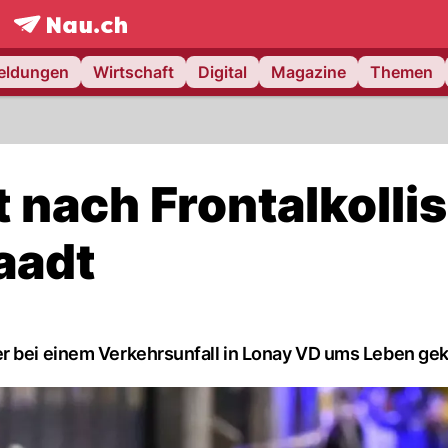
frontpage.
NAU.ch
meldungen
Wirtschaft
Digital
Magazine
Themen
t nach Frontalkolli
aadt
er bei einem Verkehrsunfall in Lonay VD ums Leben g