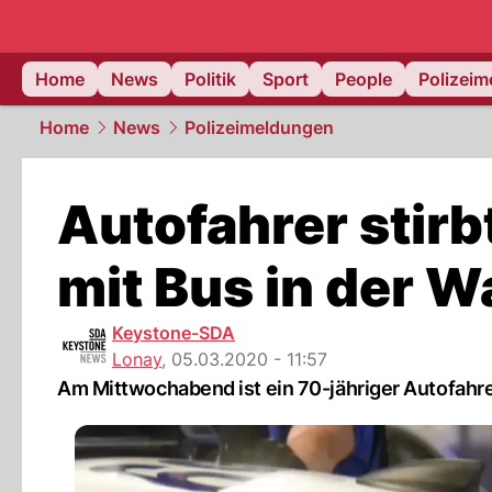
Home
News
Politik
Sport
People
Polizei
Home
News
Polizeimeldungen
Autofahrer stirb
mit Bus in der W
Keystone-SDA
Lonay
,
05.03.2020 - 11:57
Am Mittwochabend ist ein 70-jähriger Autofahr