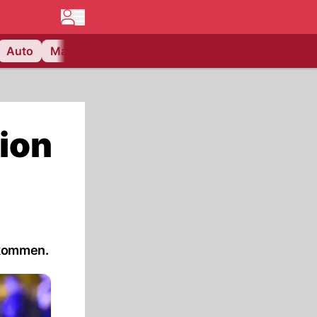
Auto
Matchcenter
Videos
Nau Plus
Lifestyle
sion
ekommen.