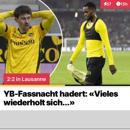
Artik
37
15h
Interaktionen
2:2 in Lausanne
YB-Fassnacht hadert: «Vieles
wiederholt sich...»