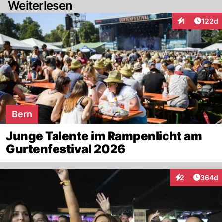
Weiterlesen
Artike
1
122d
Interaktionen
Bern
Junge Talente im Rampenlicht am
Gurtenfestival 2026
Artikel
2
364d
Interaktionen