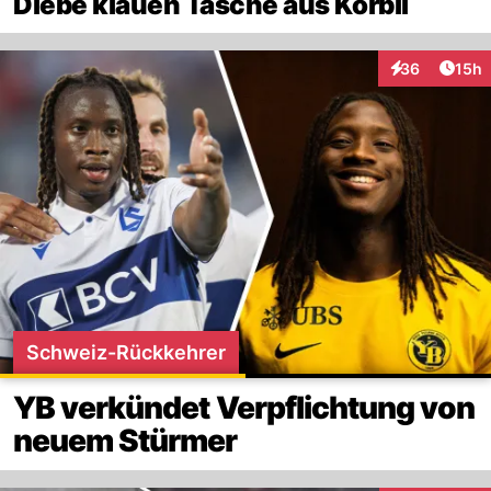
Diebe klauen Tasche aus Körbli
Artik
36
15h
Interaktionen
Schweiz-Rückkehrer
YB verkündet Verpflichtung von
neuem Stürmer