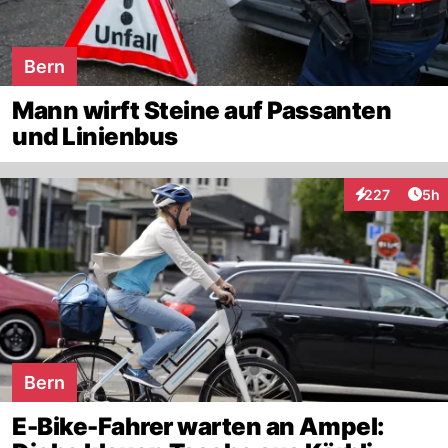
Bern
Mann wirft Steine auf Passanten
und Linienbus
Arti
227
5h
Interaktionen
Bern
E-Bike-Fahrer warten an Ampel: