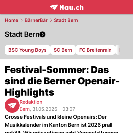
frontpage.
NAU.ch
Home
BärnerBär
Stadt Bern
Stadt Bern
BSC Young Boys
SC Bern
FC Breitenrain
BSV B
Festival-Sommer: Das
sind die Berner Openair-
Highlights
Redaktion
Bern
,
31.05.2026 - 03:07
Grosse Festivals und kleine Openairs: Der
Musikkalender im Kanton Bern ist 2026 prall
gefüllt. Wir präsentieren acht Veranstaltungen.