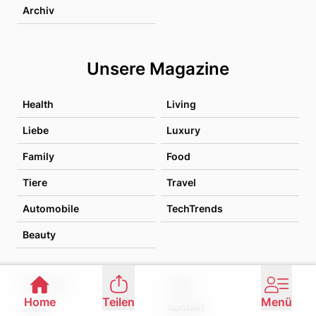
Archiv
Unsere Magazine
Health
Living
Liebe
Luxury
Family
Food
Tiere
Travel
Automobile
TechTrends
Beauty
Werbung
Team
Home
Teilen
Menü
Jobs
Kontakt