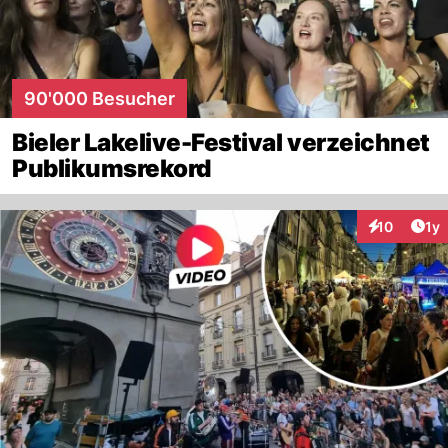
90'000 Besucher
Bieler Lakelive-Festival verzeichnet
Publikumsrekord
Art
10
1y
Interaktione