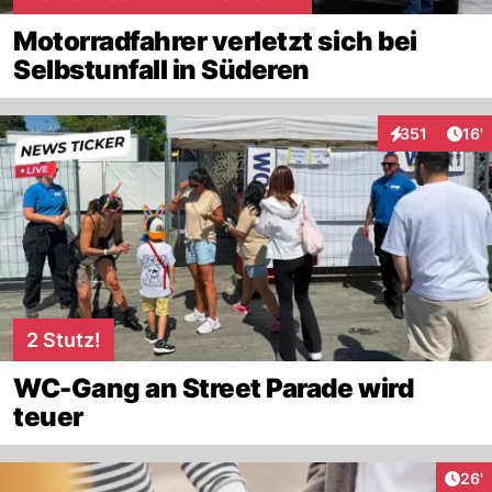
Motorradfahrer verletzt sich bei
Selbstunfall in Süderen
Arti
351
16'
Interaktionen
2 Stutz!
WC-Gang an Street Parade wird
teuer
Arti
26'