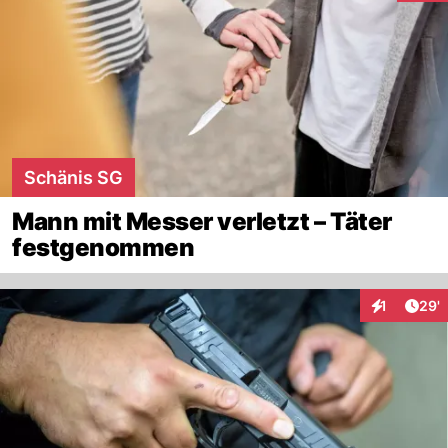
Schänis SG
Mann mit Messer verletzt – Täter
festgenommen
Arti
1
29'
Interaktion