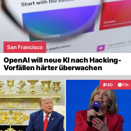
San Francisco
OpenAI will neue KI nach Hacking-
Vorfällen härter überwachen
Artik
180
11h
Interaktionen