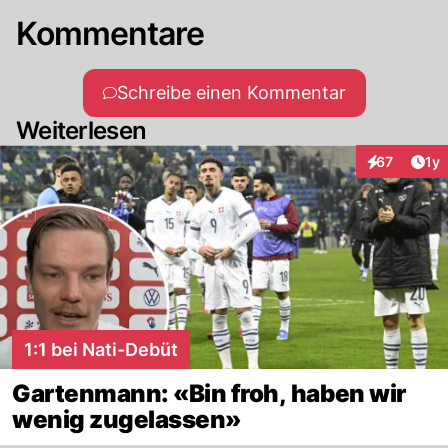
Kommentare
Schreibe einen Kommentar
Weiterlesen
Art
67
1y
Interaktione
1:1 bei Nati-Debüt
Gartenmann: «Bin froh, haben wir
wenig zugelassen»