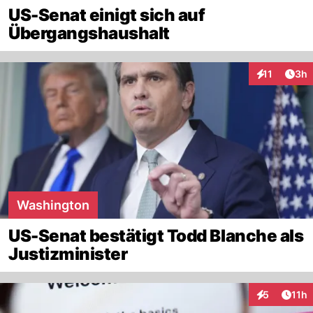
US-Senat einigt sich auf
Übergangshaushalt
Arti
11
3h
Interaktione
Washington
US-Senat bestätigt Todd Blanche als
Justizminister
Artik
5
11h
Interaktione