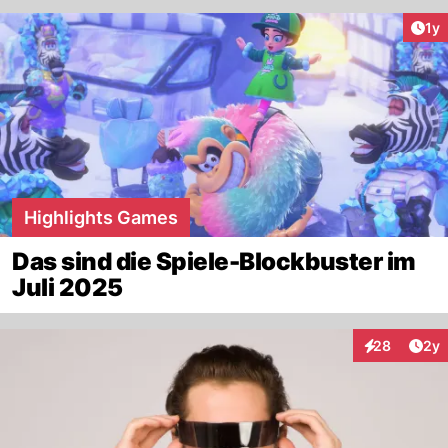
Art
1y
Highlights Games
Das sind die Spiele-Blockbuster im
Juli 2025
Arti
28
2y
Interaktionen