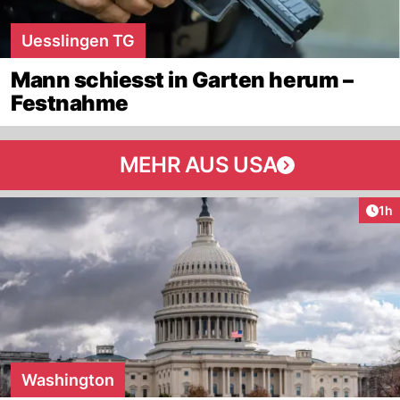
Uesslingen TG
Mann schiesst in Garten herum –
Festnahme
MEHR AUS USA
Art
1h
Washington