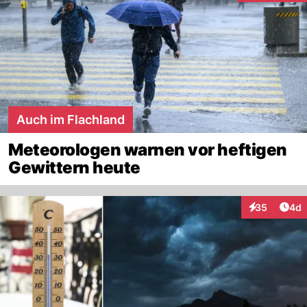
Auch im Flachland
Meteorologen warnen vor heftigen
Gewittern heute
Arti
35
4d
Interaktionen