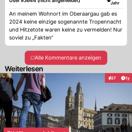
User #3644 (nicht angemeldet)
Jahr
An meinem Wohnort im Oberaargau gab es
2024 keine einzige sogenannte Tropennacht
und Hitzetote waren keine zu vermelden! Nur
soviel zu „Fakten“
Alle Kommentare anzeigen
Weiterlesen
Art
37
1y
Interaktione