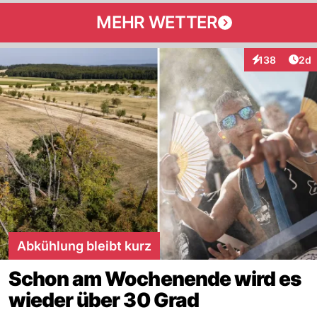
MEHR WETTER
Arti
138
2d
Interaktionen
Abkühlung bleibt kurz
Schon am Wochenende wird es
wieder über 30 Grad