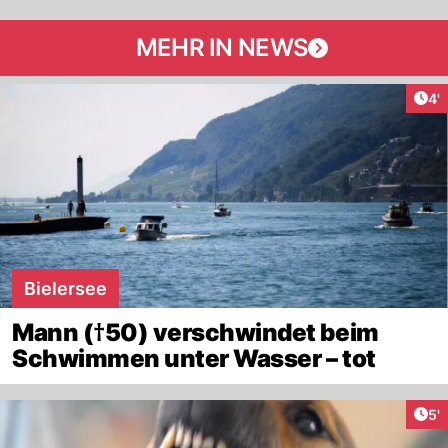
MEHR IN NEWS
Art
4'
Bielersee
Mann (†50) verschwindet beim
Schwimmen unter Wasser – tot
Art
5'