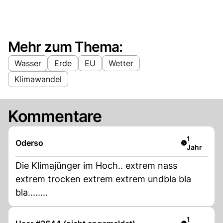
Mehr zum Thema:
Wasser
Erde
EU
Wetter
Klimawandel
Kommentare
Artikel ver
1
Oderso
Jahr
Die Klimajünger im Hoch.. extrem nass
extrem trocken extrem extrem undbla bla
bla........
Artikel ver
1