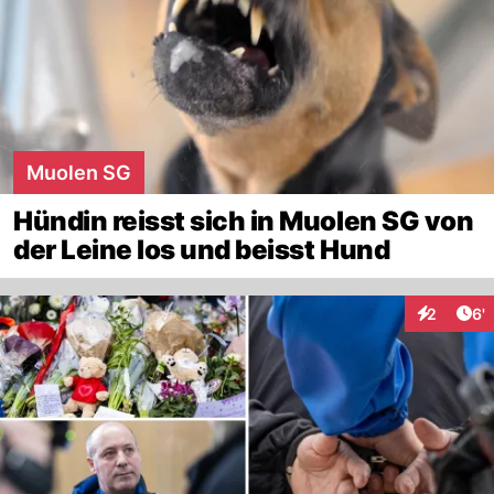
Muolen SG
Hündin reisst sich in Muolen SG von
der Leine los und beisst Hund
Art
2
6'
Interaktio