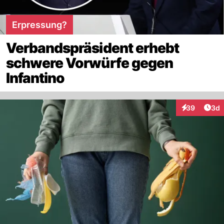
Erpressung?
Verbandspräsident erhebt
schwere Vorwürfe gegen
Infantino
Arti
39
3d
Interaktionen