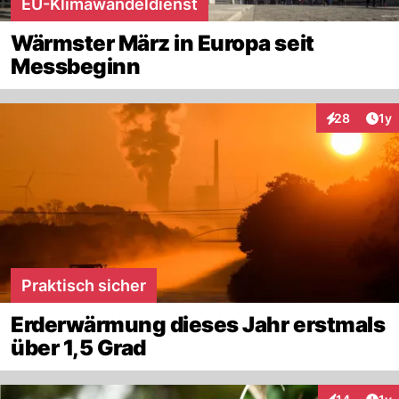
EU-Klimawandeldienst
Wärmster März in Europa seit
Messbeginn
Art
28
1y
Interaktione
Praktisch sicher
Erderwärmung dieses Jahr erstmals
über 1,5 Grad
Art