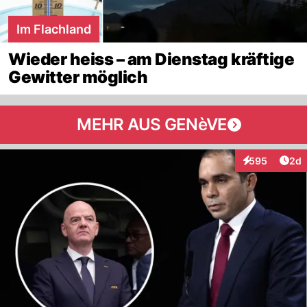
Im Flachland
Wieder heiss – am Dienstag kräftige
Gewitter möglich
MEHR AUS GENèVE
Arti
595
2d
Interaktionen