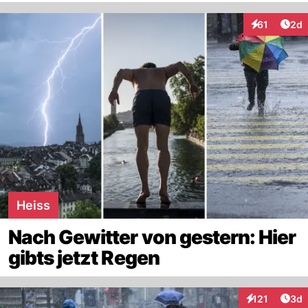
Arti
61
2d
Interaktione
Heiss
Nach Gewitter von gestern: Hier
gibts jetzt Regen
Arti
121
3d
Interaktionen