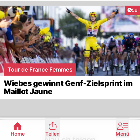
Arti
5d
Tour de France Femmes
Wiebes gewinnt Genf-Zielsprint im
Maillot Jaune
Footer
Home
Teilen
Menü
Nau.ch folgen