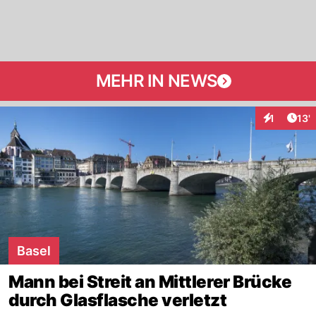
MEHR IN NEWS
Arti
1
13'
Interaktion
Basel
Mann bei Streit an Mittlerer Brücke
durch Glasflasche verletzt