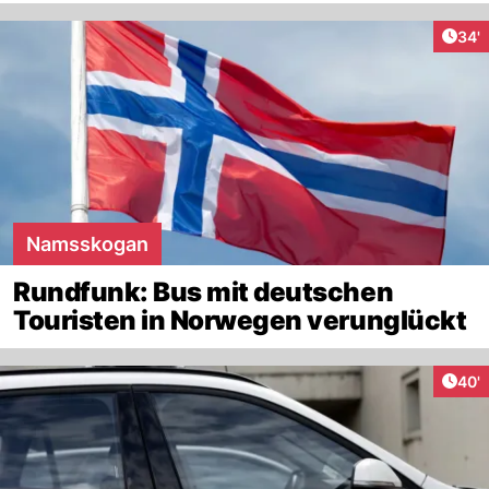
Arti
34'
Namsskogan
Rundfunk: Bus mit deutschen
Touristen in Norwegen verunglückt
Arti
40'