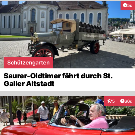
Arti
5d
Schützengarten
Saurer-Oldtimer fährt durch St.
Galler Altstadt
Artik
75
66d
Interaktionen