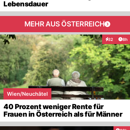
Lebensdauer
MEHR AUS ÖSTERREICH
Arti
32
8h
Interaktionen
Wien/Neuchâtel
40 Prozent weniger Rente für
Frauen in Österreich als für Männer