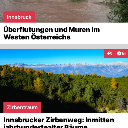
Innsbruck
Überflutungen und Muren im
Westen Österreichs
Art
3
1d
Interaktion
Zirbentraum
Innsbrucker Zirbenweg: Inmitten
jahrhundertealter Bäume