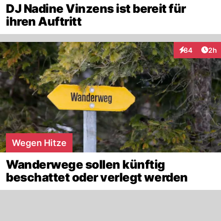
DJ Nadine Vinzens ist bereit für
ihren Auftritt
Arti
84
2h
Interaktionen
Wegen Hitze
Wanderwege sollen künftig
beschattet oder verlegt werden