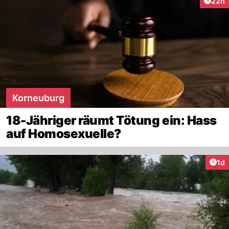
Artik
22h
Korneuburg
18-Jähriger räumt Tötung ein: Hass
auf Homosexuelle?
Art
1d