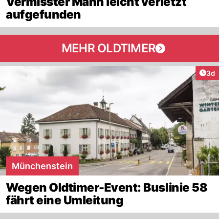
Vermisster Mann leicht verletzt
aufgefunden
MEHR OLDTIMER
Arti
3d
Münchenstein
Wegen Oldtimer-Event: Buslinie 58
fährt eine Umleitung