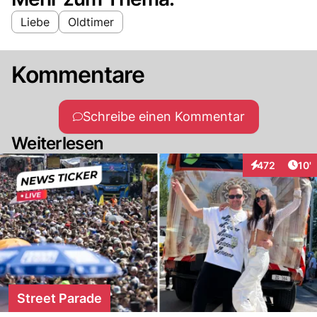
Liebe
Oldtimer
Kommentare
Schreibe einen Kommentar
Weiterlesen
Arti
472
10'
Interaktionen
Street Parade