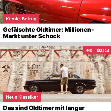
Kienle-Betrug
Gefälschte Oldtimer: Millionen-
Markt unter Schock
Artikel
10
222d
Interaktionen
Neue Klassiker
Das sind Oldtimer mit langer