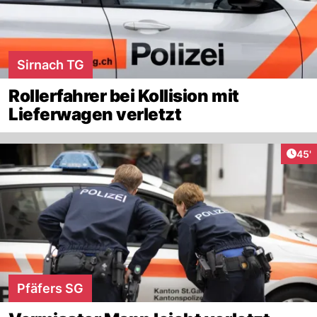
Sirnach TG
Rollerfahrer bei Kollision mit
Lieferwagen verletzt
Arti
45'
Pfäfers SG