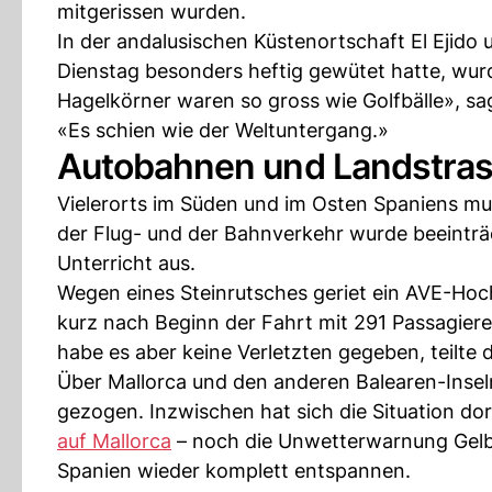
mitgerissen wurden.
In der andalusischen Küstenortschaft El Ejido 
Dienstag besonders heftig gewütet hatte, wu
Hagelkörner waren so gross wie Golfbälle», s
«Es schien wie der Weltuntergang.»
Autobahnen und Landstras
Vielerorts im Süden und im Osten Spaniens m
der Flug- und der Bahnverkehr wurde beeinträc
Unterricht aus.
Wegen eines Steinrutsches geriet ein AVE-H
kurz nach Beginn der Fahrt mit 291 Passagier
habe es aber keine Verletzten gegeben, teilte 
Über Mallorca und den anderen Balearen-Inse
gezogen. Inzwischen hat sich die Situation dor
auf Mallorca
– noch die Unwetterwarnung Gelb g
Spanien wieder komplett entspannen.