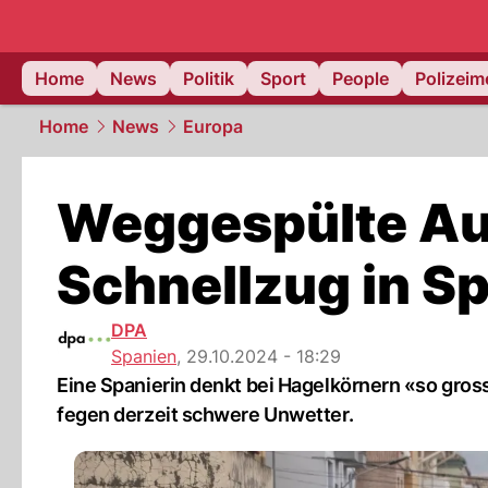
Home
News
Politik
Sport
People
Polizei
Home
News
Europa
Weggespülte Aut
Schnellzug in S
DPA
Spanien
,
29.10.2024 - 18:29
Eine Spanierin denkt bei Hagelkörnern «so gros
fegen derzeit schwere Unwetter.