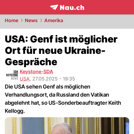
frontpage.
NAU.ch
Home
News
Amerika
USA: Genf ist möglicher
Ort für neue Ukraine-
Gespräche
Keystone-SDA
USA
,
27.05.2025 - 19:35
Die USA sehen Genf als möglichen
Verhandlungsort, da Russland den Vatikan
abgelehnt hat, so US-Sonderbeauftragter Keith
Kellogg.