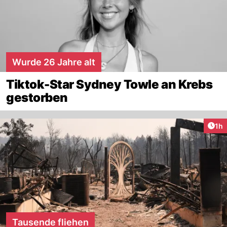
Wurde 26 Jahre alt
Tiktok-Star Sydney Towle an Krebs
gestorben
Art
1h
Tausende fliehen