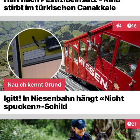
stirbt im türkischen Canakkale
Arti
4
16'
Interaktion
Nau.ch kennt Grund
Igitt! In Niesenbahn hängt «Nicht
spucken»-Schild
Arti
21'