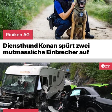
Riniken AG
Diensthund Konan spürt zwei
mutmassliche Einbrecher auf
Arti
23'