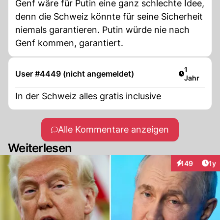
Genf wäre für Putin eine ganz schlechte Idee,
denn die Schweiz könnte für seine Sicherheit
niemals garantieren. Putin würde nie nach
Genf kommen, garantiert.
Artikel ver
1
User #4449 (nicht angemeldet)
Jahr
In der Schweiz alles gratis inclusive
Alle Kommentare anzeigen
Weiterlesen
Art
149
1y
Interaktionen