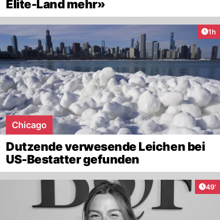
Elite-Land mehr»
Art
1h
Chicago
Dutzende verwesende Leichen bei
US-Bestatter gefunden
Arti
49'