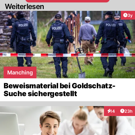
Weiterlesen
Arti
3y
Manching
Beweismaterial bei Goldschatz-
Suche sichergestellt
Artik
14
23h
Interaktionen