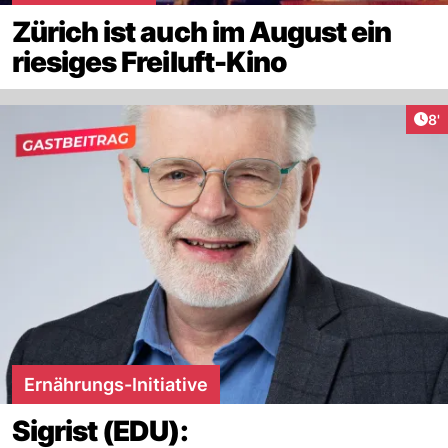
Zürich ist auch im August ein
riesiges Freiluft-Kino
Art
8'
Ernährungs-Initiative
Sigrist (EDU):