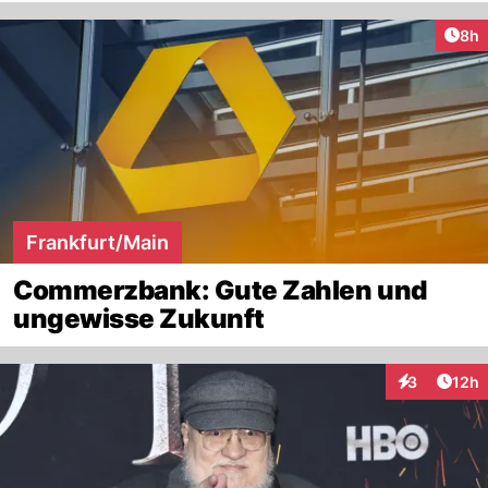
Arti
8h
Frankfurt/Main
Commerzbank: Gute Zahlen und
ungewisse Zukunft
Artik
3
12h
Interaktione