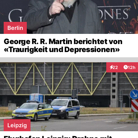
Berlin
George R. R. Martin berichtet von
«Traurigkeit und Depressionen»
Artik
22
12h
Interaktionen
Leipzig