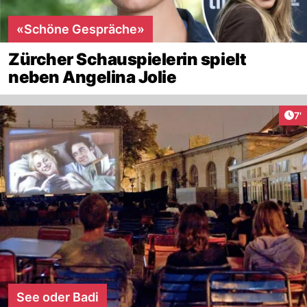
«Schöne Gespräche»
Zürcher Schauspielerin spielt
neben Angelina Jolie
Art
7'
See oder Badi