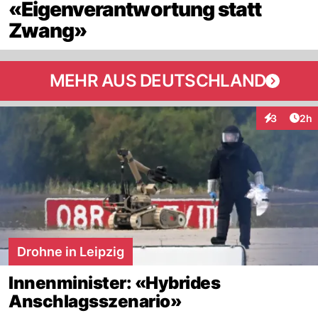
«Eigenverantwortung statt
Zwang»
MEHR AUS DEUTSCHLAND
Arti
3
2h
Interaktion
Drohne in Leipzig
Innenminister: «Hybrides
Anschlagsszenario»