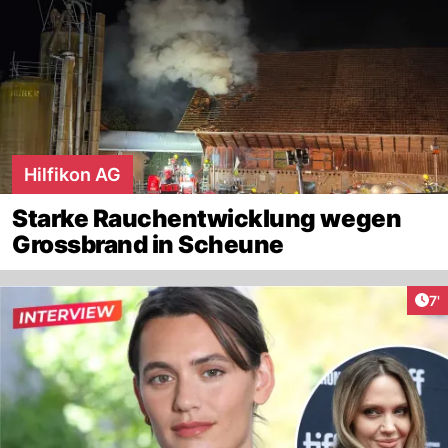
Hilfikon AG
Starke Rauchentwicklung wegen
Grossbrand in Scheune
Art
7'