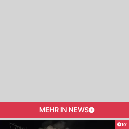
MEHR IN NEWS
Arti
10'