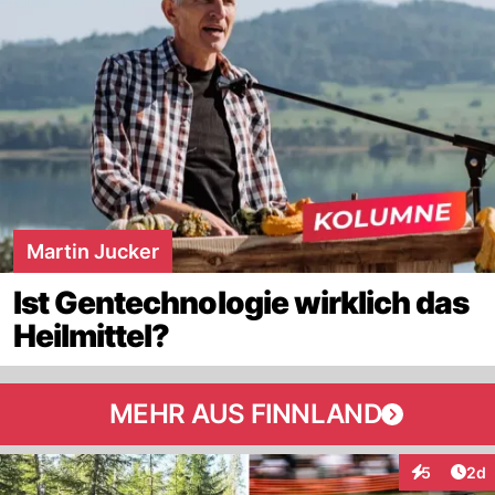
Martin Jucker
Ist Gentechnologie wirklich das
Heilmittel?
MEHR AUS FINNLAND
Arti
5
2d
Interaktion