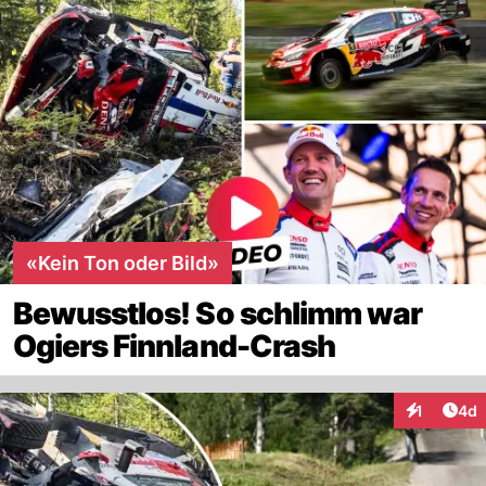
«Kein Ton oder Bild»
Bewusstlos! So schlimm war
Ogiers Finnland-Crash
Arti
1
4d
Interaktion