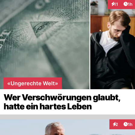
Art
11
1h
Interaktione
«Ungerechte Welt»
Wer Verschwörungen glaubt,
hatte ein hartes Leben
Art
2
1h
Interaktion