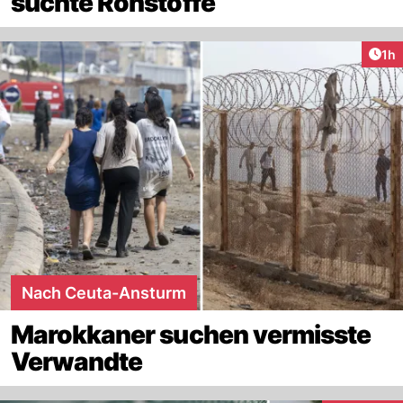
suchte Rohstoffe
Art
1h
Nach Ceuta-Ansturm
Marokkaner suchen vermisste
Verwandte