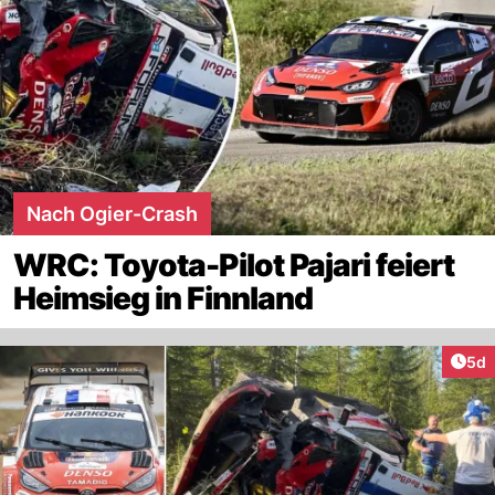
Nach Ogier-Crash
WRC: Toyota-Pilot Pajari feiert
Heimsieg in Finnland
Arti
5d