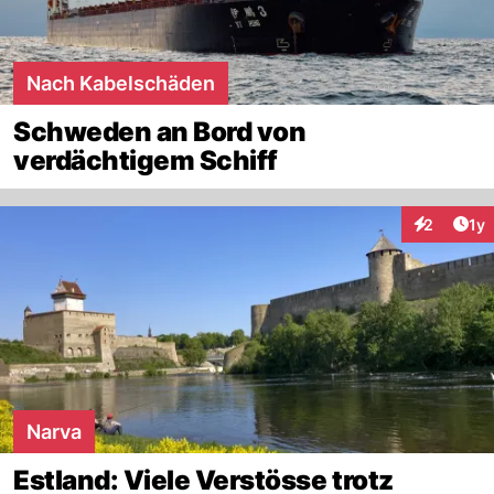
Nach Kabelschäden
Schweden an Bord von
verdächtigem Schiff
Art
2
1y
Interaktion
Narva
Estland: Viele Verstösse trotz