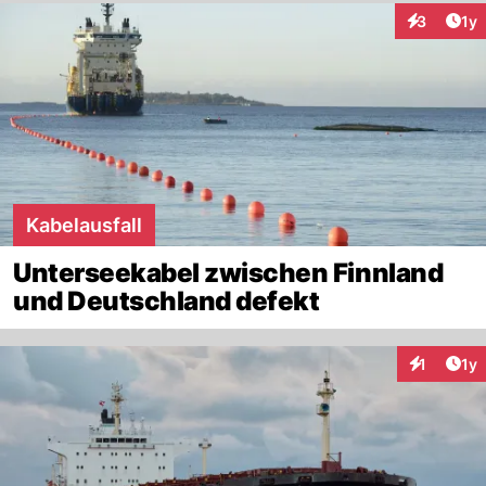
Art
3
1y
Interaktion
Kabelausfall
Unterseekabel zwischen Finnland
und Deutschland defekt
Art
1
1y
Interaktion