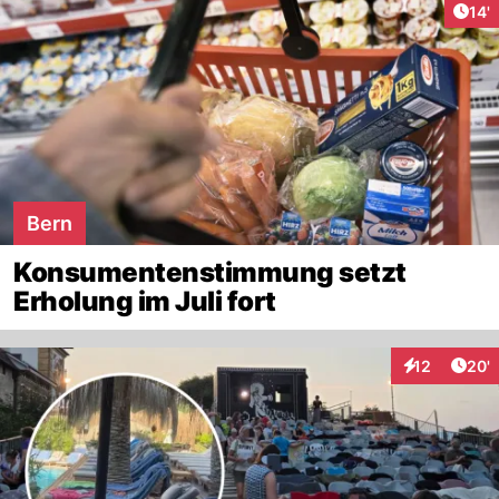
Arti
14'
Bern
Konsumentenstimmung setzt
Erholung im Juli fort
Arti
12
20'
Interaktionen