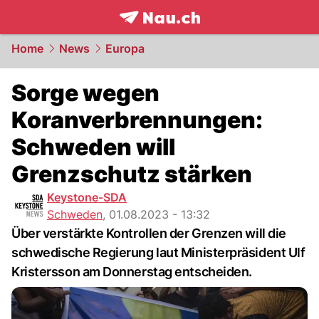
frontpage.
NAU.ch
Home
News
Europa
Sorge wegen
Koranverbrennungen:
Schweden will
Grenzschutz stärken
Keystone-SDA
Schweden
,
01.08.2023 - 13:32
Über verstärkte Kontrollen der Grenzen will die
schwedische Regierung laut Ministerpräsident Ulf
Kristersson am Donnerstag entscheiden.