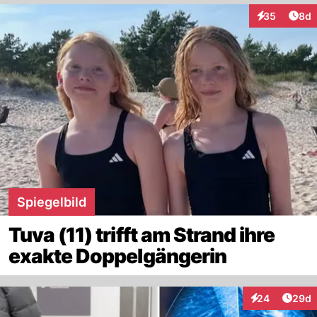
Arti
35
8d
Interaktionen
Spiegelbild
Tuva (11) trifft am Strand ihre
exakte Doppelgängerin
Artik
24
29d
Interaktionen