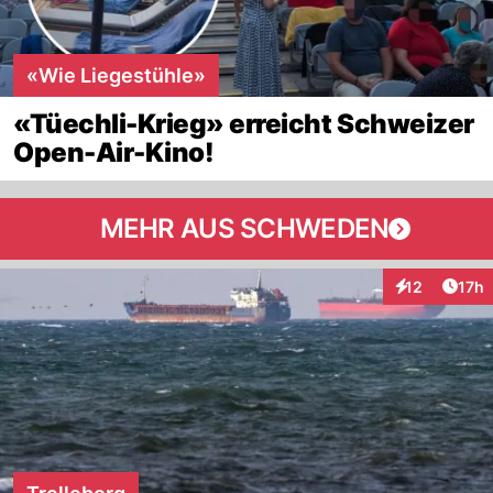
«Wie Liegestühle»
«Tüechli-Krieg» erreicht Schweizer
Open-Air-Kino!
MEHR AUS SCHWEDEN
Artik
12
17h
Interaktionen