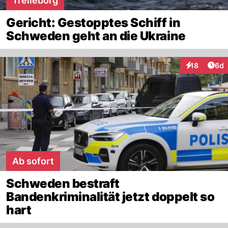
Trelleborg
Gericht: Gestopptes Schiff in
Schweden geht an die Ukraine
Arti
18
6d
Interaktione
Ab sofort
Schweden bestraft
Bandenkriminalität jetzt doppelt so
hart