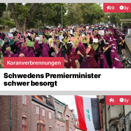
Arti
20
3y
Interaktionen
Koranverbrennungen
Schwedens Premierminister
schwer besorgt
Arti
8
3y
Interaktion