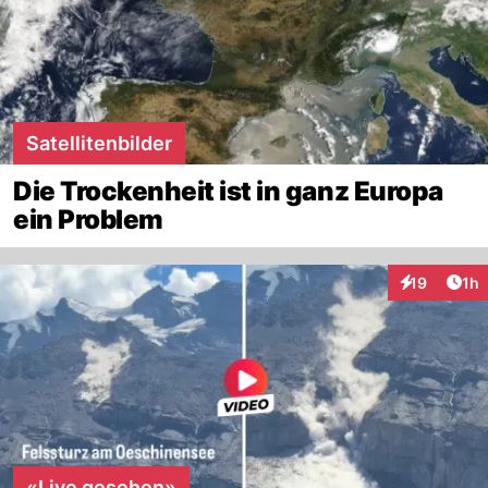
Satellitenbilder
Die Trockenheit ist in ganz Europa
ein Problem
Art
19
1h
Interaktione
«Live gesehen»