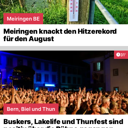
Meiringen BE
Meiringen knackt den Hitzerekord
für den August
Arti
31'
Bern, Biel und Thun
Buskers, Lakelife und Thunfest sind