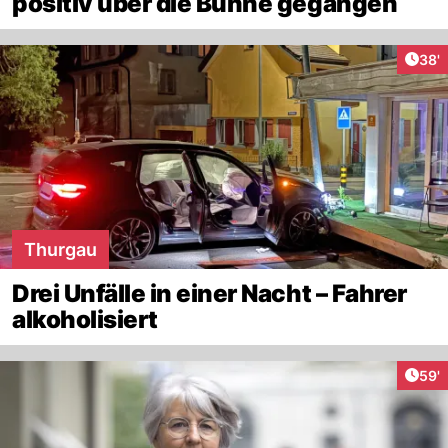
positiv über die Bühne gegangen
Arti
38'
Thurgau
Drei Unfälle in einer Nacht – Fahrer
alkoholisiert
Arti
59'