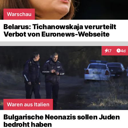
Warschau
Belarus: Tichanowskaja verurteilt
Verbot von Euronews-Webseite
Arti
17
4d
Interaktione
Waren aus Italien
Bulgarische Neonazis sollen Juden
bedroht haben