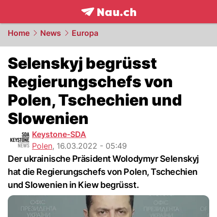
frontpage.
NAU.ch
Home
News
Europa
Selenskyj begrüsst
Regierungschefs von
Polen, Tschechien und
Slowenien
Keystone-SDA
Polen
,
16.03.2022 - 05:49
Der ukrainische Präsident Wolodymyr Selenskyj
hat die Regierungschefs von Polen, Tschechien
und Slowenien in Kiew begrüsst.