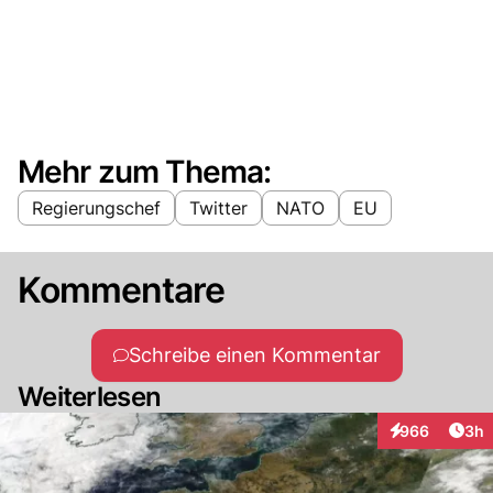
Mehr zum Thema:
Regierungschef
Twitter
NATO
EU
Kommentare
Schreibe einen Kommentar
Weiterlesen
Arti
966
3h
Interaktionen