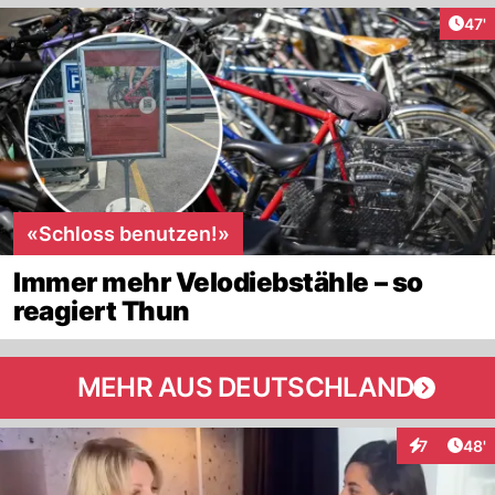
Arti
47'
«Schloss benutzen!»
Immer mehr Velodiebstähle – so
reagiert Thun
MEHR AUS DEUTSCHLAND
Arti
7
48'
Interaktione