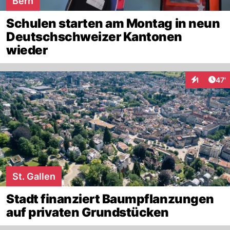
Bern
Schulen starten am Montag in neun
Deutschschweizer Kantonen
wieder
Arti
1
47'
Interaktion
St. Gallen
Stadt finanziert Baumpflanzungen
auf privaten Grundstücken