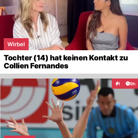
Wirbel
Tochter (14) hat keinen Kontakt zu
Collien Fernandes
Arti
1
9h
Interaktion