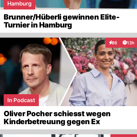
Hamburg
Brunner/Hüberli gewinnen Elite-
Turnier in Hamburg
Artik
86
13h
Interaktionen
In Podcast
Oliver Pocher schiesst wegen
Kinderbetreuung gegen Ex