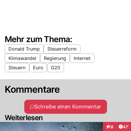
Mehr zum Thema:
Donald Trump
Steuerreform
Klimawandel
Regierung
Internet
Steuern
Euro
G20
Kommentare
Schreibe einen Kommentar
Weiterlesen
Arti
18
47'
Interaktionen