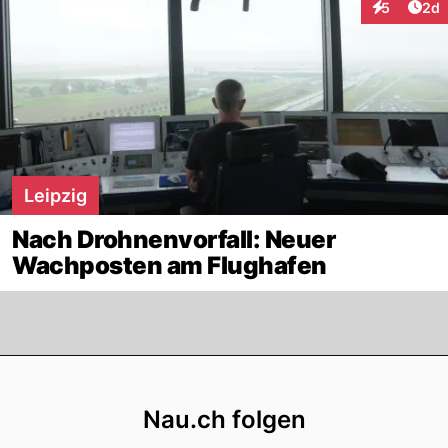
Arti
5
2d
Interaktion
Leipzig
Nach Drohnenvorfall: Neuer
Wachposten am Flughafen
Footer
Nau.ch folgen