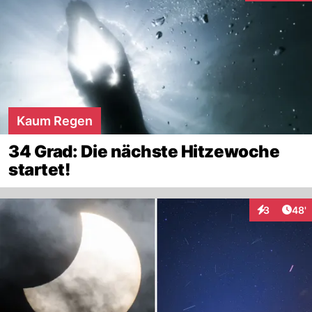
Kaum Regen
34 Grad: Die nächste Hitzewoche
startet!
Arti
3
48'
Interaktione