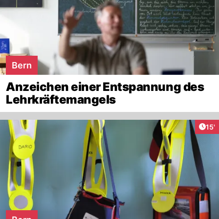
Bern
Anzeichen einer Entspannung des
Lehrkräftemangels
Arti
15'